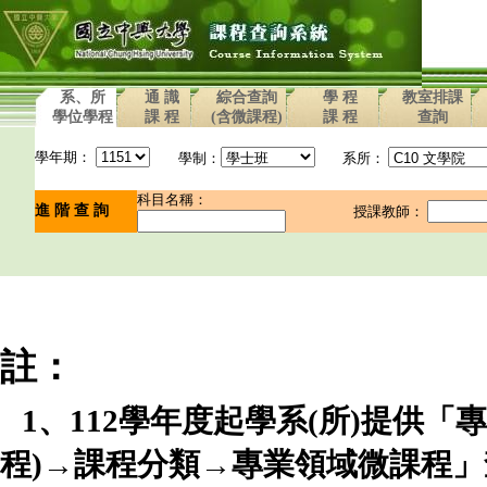
系、所
通 識
綜合查詢
學 程
教室排課
學位學程
課 程
(含微課程)
課 程
查詢
學年期：
學制：
系所：
科目名稱：
進 階 查 詢
授課教師：
註：
1、112學年度起學系(所)提供
程)→課程分類→專業領域微課程」