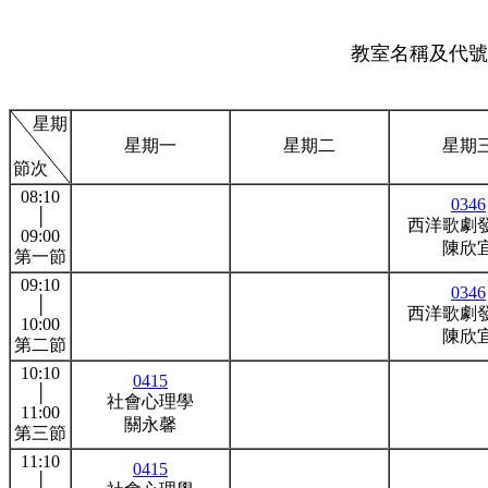
教室名稱及代號:
星期
星期一
星期二
星期
節次
08:10
0346
│
西洋歌劇
09:00
陳欣
第一節
09:10
0346
│
西洋歌劇
10:00
陳欣
第二節
10:10
0415
│
社會心理學
11:00
關永馨
第三節
11:10
0415
│