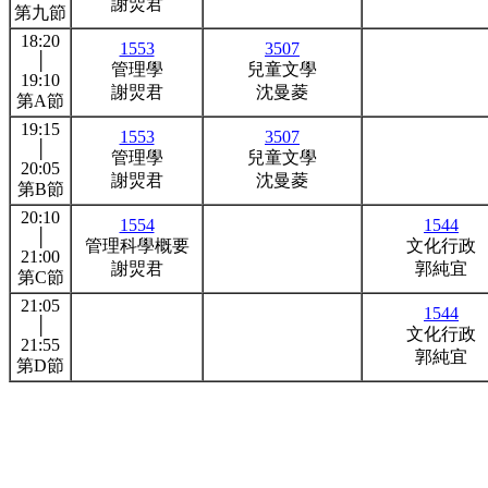
謝焸君
第九節
18:20
1553
3507
│
管理學
兒童文學
19:10
謝焸君
沈曼菱
第A節
19:15
1553
3507
│
管理學
兒童文學
20:05
謝焸君
沈曼菱
第B節
20:10
1554
1544
│
管理科學概要
文化行政
21:00
謝焸君
郭純宜
第C節
21:05
1544
│
文化行政
21:55
郭純宜
第D節