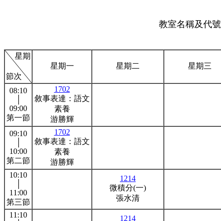
教室名稱及代號:
星期
星期一
星期二
星期三
節次
1702
08:10
敘事表達：語文
│
09:00
素養
第一節
游勝輝
1702
09:10
敘事表達：語文
│
10:00
素養
第二節
游勝輝
10:10
1214
│
微積分(一)
11:00
張水清
第三節
11:10
1214