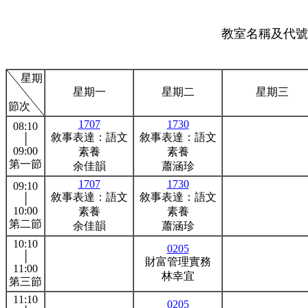
教室名稱及代號:
星期
星期一
星期二
星期三
節次
1707
1730
08:10
敘事表達：語文
敘事表達：語文
│
09:00
素養
素養
第一節
余佳韻
蕭涵珍
1707
1730
09:10
敘事表達：語文
敘事表達：語文
│
10:00
素養
素養
第二節
余佳韻
蕭涵珍
10:10
0205
│
財富管理實務
11:00
林幸宜
第三節
11:10
0205