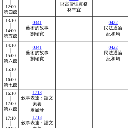
│
財富管理實務
12:00
林幸宜
第四節
13:10
0341
0422
│
藝術的故事
民法通論
14:00
劉瑞寬
紀和均
第五節
14:10
0341
0422
│
藝術的故事
民法通論
15:00
劉瑞寬
紀和均
第六節
15:10
│
16:00
第七節
1718
16:10
敘事表達：語文
│
17:00
素養
第八節
蕭涵珍
1718
17:10
敘事表達：語文
│