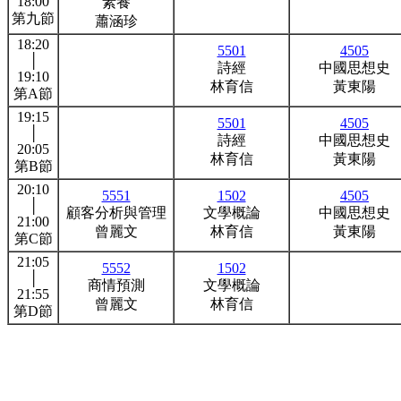
18:00
素養
第九節
蕭涵珍
18:20
5501
4505
│
詩經
中國思想史
19:10
林育信
黃東陽
第A節
19:15
5501
4505
│
詩經
中國思想史
20:05
林育信
黃東陽
第B節
20:10
5551
1502
4505
│
顧客分析與管理
文學概論
中國思想史
21:00
曾麗文
林育信
黃東陽
第C節
21:05
5552
1502
│
商情預測
文學概論
21:55
曾麗文
林育信
第D節