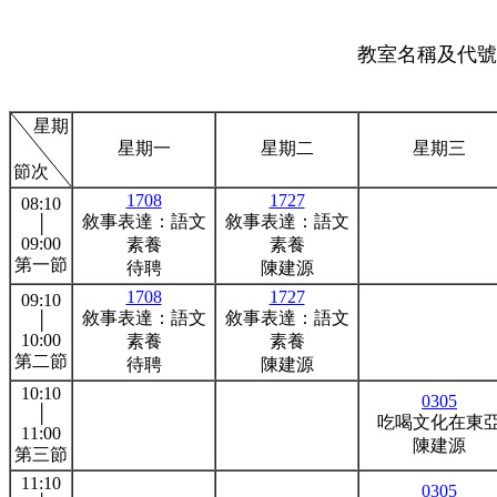
教室名稱及代號:
星期
星期一
星期二
星期三
節次
1708
1727
08:10
敘事表達：語文
敘事表達：語文
│
09:00
素養
素養
第一節
待聘
陳建源
1708
1727
09:10
敘事表達：語文
敘事表達：語文
│
10:00
素養
素養
第二節
待聘
陳建源
10:10
0305
│
吃喝文化在東
11:00
陳建源
第三節
11:10
0305