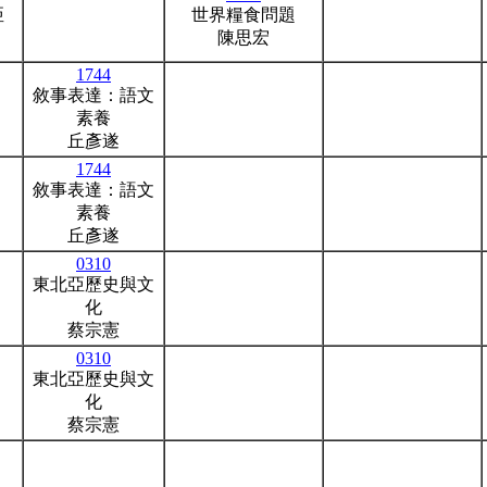
亞
世界糧食問題
陳思宏
1744
敘事表達：語文
素養
丘彥遂
1744
敘事表達：語文
素養
丘彥遂
0310
東北亞歷史與文
化
蔡宗憲
0310
東北亞歷史與文
化
蔡宗憲