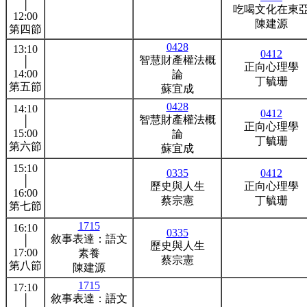
│
吃喝文化在東
12:00
陳建源
第四節
0428
13:10
0412
智慧財產權法概
│
正向心理學
14:00
論
丁毓珊
第五節
蘇宜成
0428
14:10
0412
智慧財產權法概
│
正向心理學
15:00
論
丁毓珊
第六節
蘇宜成
15:10
0335
0412
│
歷史與人生
正向心理學
16:00
蔡宗憲
丁毓珊
第七節
1715
16:10
0335
敘事表達：語文
│
歷史與人生
17:00
素養
蔡宗憲
第八節
陳建源
1715
17:10
敘事表達：語文
│