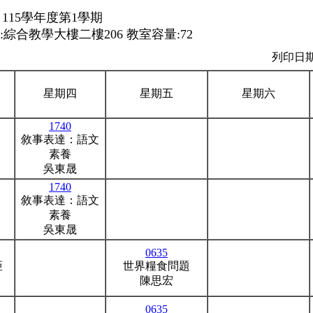
115學年度第1學期
綜合教學大樓二樓206 教室容量:72
列印日期：
星期四
星期五
星期六
1740
敘事表達：語文
素養
吳東晟
1740
敘事表達：語文
素養
吳東晟
0635
亞
世界糧食問題
陳思宏
0635