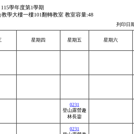
115學年度第1學期
教學大樓一樓101翻轉教室 教室容量:48
列印日期：
三
星期四
星期五
星期六
0231
登山露營趣
林長鋆
0231