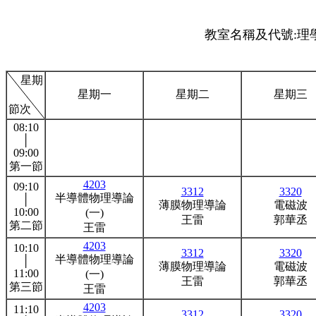
教室名稱及代號:理學
星期
星期一
星期二
星期三
節次
08:10
│
09:00
第一節
4203
09:10
3312
3320
半導體物理導論
│
薄膜物理導論
電磁波
10:00
(一)
王雷
郭華丞
第二節
王雷
4203
10:10
3312
3320
半導體物理導論
│
薄膜物理導論
電磁波
11:00
(一)
王雷
郭華丞
第三節
王雷
4203
11:10
3312
3320