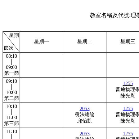
教室名稱及代號:理學
星期
星期一
星期二
星期三
節次
08:10
│
09:00
第一節
09:10
1255
│
普通物理
10:00
陳光胤
第二節
10:10
2053
1255
│
稅法總論
普通物理
11:00
邱怡凱
陳光胤
第三節
11:10
2053
1255
│