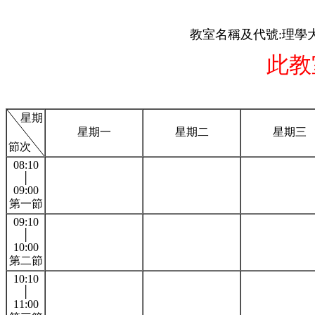
教室名稱及代號:理學大
此教
星期
星期一
星期二
星期三
節次
08:10
│
09:00
第一節
09:10
│
10:00
第二節
10:10
│
11:00