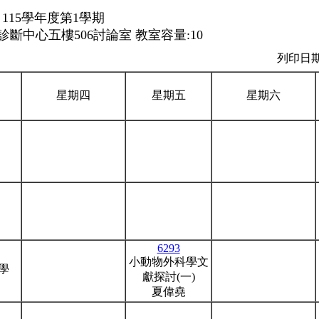
115學年度第1學期
斷中心五樓506討論室 教室容量:10
列印日期：
星期四
星期五
星期六
6293
小動物外科學文
學
獻探討(一)
夏偉堯