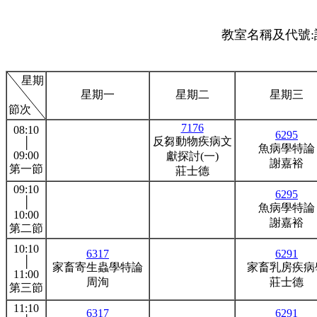
教室名稱及代號:診
星期
星期一
星期二
星期三
節次
7176
08:10
6295
反芻動物疾病文
│
魚病學特論
09:00
獻探討(一)
謝嘉裕
第一節
莊士德
09:10
6295
│
魚病學特論
10:00
謝嘉裕
第二節
10:10
6317
6291
│
家畜寄生蟲學特論
家畜乳房疾病
11:00
周洵
莊士德
第三節
11:10
6317
6291