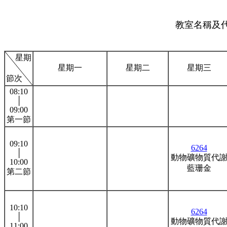
教室名稱及代號
星期
星期一
星期二
星期三
節次
08:10
│
09:00
第一節
09:10
6264
│
動物礦物質代
10:00
藍珊金
第二節
10:10
6264
│
動物礦物質代
11:00