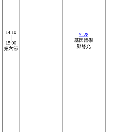
14:10
5228
│
基因體學
15:00
鄭舒允
第六節