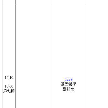
15:10
5228
│
基因體學
16:00
鄭舒允
第七節