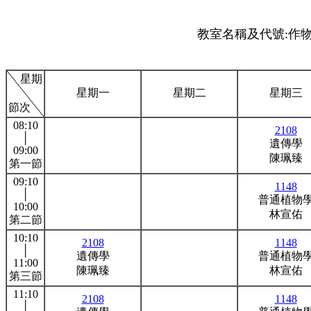
教室名稱及代號:作物
星期
星期一
星期二
星期三
節次
08:10
2108
│
遺傳學
09:00
陳珮臻
第一節
09:10
1148
│
普通植物
10:00
林宣佑
第二節
10:10
2108
1148
│
遺傳學
普通植物
11:00
陳珮臻
林宣佑
第三節
11:10
2108
1148
│