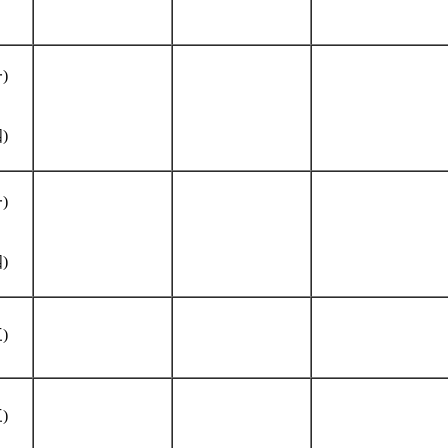
)
)
)
)
)
)