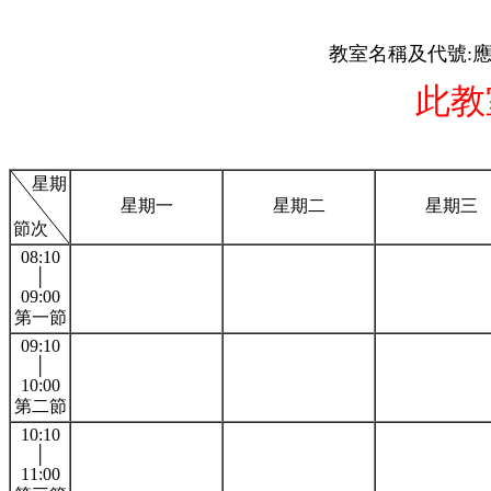
教室名稱及代號:應
此教
星期
星期一
星期二
星期三
節次
08:10
│
09:00
第一節
09:10
│
10:00
第二節
10:10
│
11:00