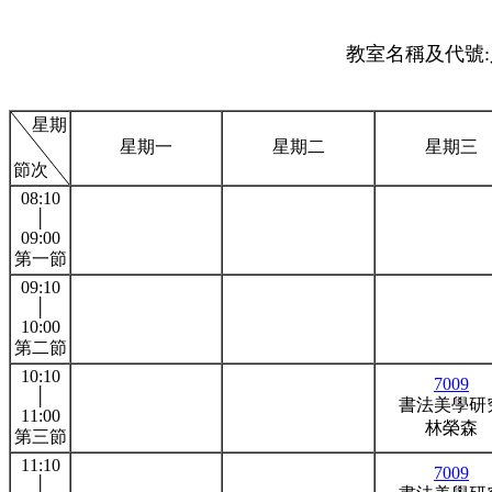
教室名稱及代號:人
星期
星期一
星期二
星期三
節次
08:10
│
09:00
第一節
09:10
│
10:00
第二節
10:10
7009
│
書法美學研
11:00
林榮森
第三節
11:10
7009
│