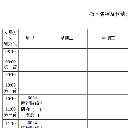
教室名稱及代號:人
星期
星期一
星期二
星期三
節次
08:10
│
09:00
第一節
09:10
│
10:00
第二節
6034
10:10
兩岸關係史
│
11:00
研究（二）
第三節
李君山
6034
11:10