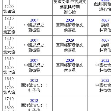
英國文學:中古與文
│
戲劇導讀(
12:00
藝復興時期
謝心
第四節
謝心怡
13:10
3007
2029
4067
│
中國思想史
臺灣經濟發展史
詩經
14:00
蕭振聲
侯嘉星
林育
第五節
14:10
3007
2029
4067
│
中國思想史
臺灣經濟發展史
詩經
15:00
蕭振聲
侯嘉星
林育
第六節
15:10
3007
2029
2032
│
中國思想史
臺灣經濟發展史
中國社
16:00
蕭振聲
侯嘉星
林益
第七節
16:10
3012
2032
│
西洋近古史(一)
中國社
17:00
杜子信
林益
第八節
17:10
3012
│
西洋近古史(一)
18:00
杜子信