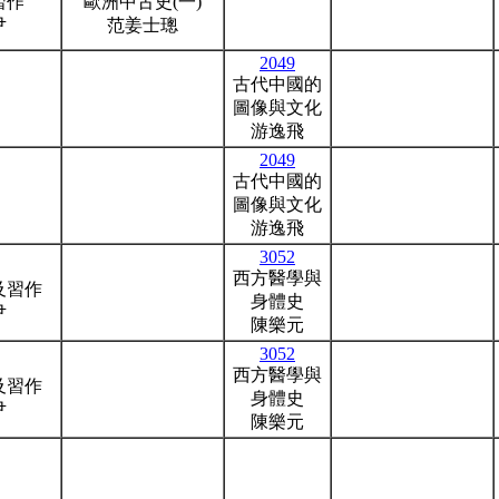
習作
歐洲中古史(一)
尹
范姜士璁
2049
古代中國的
圖像與文化
游逸飛
2049
古代中國的
圖像與文化
游逸飛
3052
西方醫學與
及習作
身體史
尹
陳樂元
3052
西方醫學與
及習作
身體史
尹
陳樂元