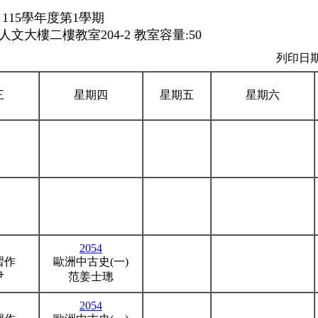
115學年度第1學期
文大樓二樓教室204-2 教室容量:50
列印日期：
三
星期四
星期五
星期六
2054
習作
歐洲中古史(一)
尹
范姜士璁
2054