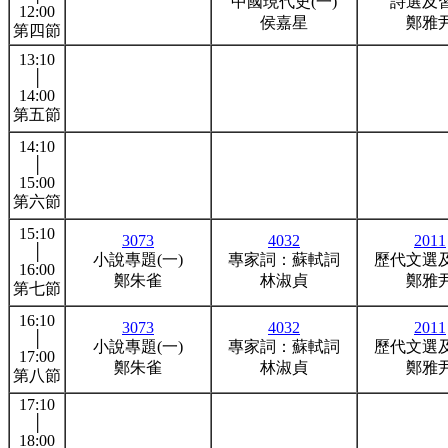
中國現代史(一)
詩選及
12:00
侯嘉星
鄭雅
第四節
13:10
│
14:00
第五節
14:10
│
15:00
第六節
15:10
3073
4032
2011
│
小說專題(一)
專家詞：蘇軾詞
歷代文選
16:00
鄭朱雀
林淑貞
鄭雅
第七節
16:10
3073
4032
2011
│
小說專題(一)
專家詞：蘇軾詞
歷代文選
17:00
鄭朱雀
林淑貞
鄭雅
第八節
17:10
│
18:00