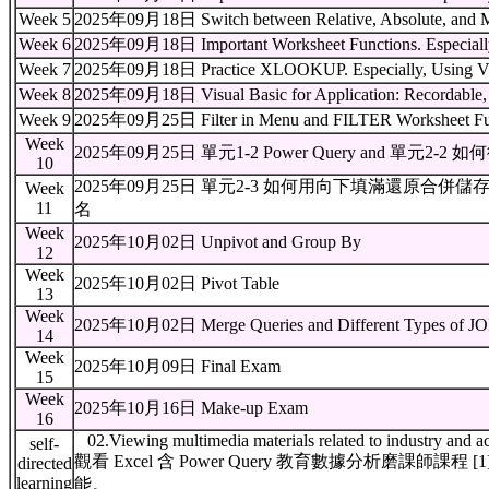
Week 5
2025年09月18日 Switch between Relative, Absolute, and M
Week 6
2025年09月18日 Important Worksheet Functions. Especia
Week 7
2025年09月18日 Practice XLOOKUP. Especially, Using V
Week 8
2025年09月18日 Visual Basic for Application: Recordable, 
Week 9
2025年09月25日 Filter in Menu and FILTER Worksheet Fu
Week
2025年09月25日 單元1-2 Power Query and 單元
10
2025年09月25日 單元2-3 如何用向下填滿還原合併儲
Week
11
名
Week
2025年10月02日 Unpivot and Group By
12
Week
2025年10月02日 Pivot Table
13
Week
2025年10月02日 Merge Queries and Different Types of J
14
Week
2025年10月09日 Final Exam
15
Week
2025年10月16日 Make-up Exam
16
02.Viewing multimedia materials related to industry and a
self-
觀看 Excel 含 Power Query 教育數據分析磨課師課程
directed
learning
能。