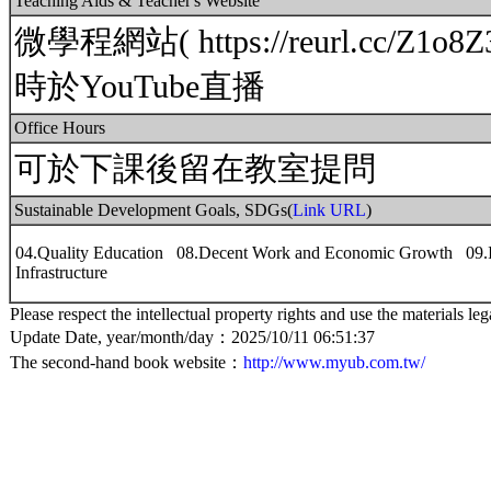
Teaching Aids & Teacher's Website
微學程網站( https://reurl.cc/Z1o
時於YouTube直播
Office Hours
可於下課後留在教室提問
Sustainable Development Goals, SDGs(
Link URL
)
04.Quality Education 08.Decent Work and Economic Growth 09.In
Infrastructure
Please respect the intellectual property rights and use the materials leg
Update Date, year/month/day：2025/10/11 06:51:37
The second-hand book website：
http://www.myub.com.tw/