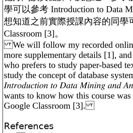
學可以參考 Introduction to Data Min
想知道之前實際授課內容的同學可以參
Classroom [3]。
We will follow my recorded onli
more supplementary details [1], and 
who prefers to study paper-based te
study the concept of database syste
𝐼𝑛𝑡𝑟𝑜𝑑𝑢𝑐𝑡𝑖𝑜𝑛 𝑡𝑜 𝐷𝑎𝑡𝑎 𝑀𝑖𝑛𝑖𝑛𝑔 𝑎𝑛
wants to know how this course was 
Google Classroom [3].
𝖱𝖾𝖿𝖾𝗋𝖾𝗇𝖼𝖾𝗌