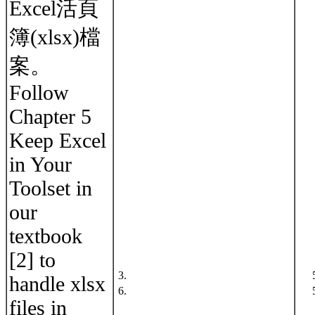
Excel活頁
簿(xlsx)檔
案。
Follow
Chapter 5
Keep Excel
in Your
Toolset in
our
textbook
[2] to
3.
handle xlsx
6.
files in