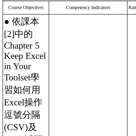
Course Objectives
Competency Indicators
Rat
● 依課本
[2]中的
Chapter 5
Keep Excel
in Your
Toolset學
習如何用
Excel操作
逗號分隔
(CSV)及