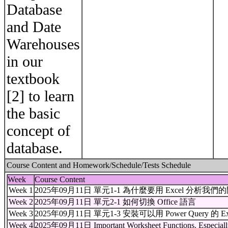
Database
and Date
Warehouses
in our
textbook
[2] to learn
the basic
concept of
database.
Course Content and Homework/Schedule/Tests Schedule
Week
Course Content
Week 1
2025年09月11日 單元1-1 為什麼要用 Excel 分析我們
Week 2
2025年09月11日 單元2-1 如何切換 Office 語言
Week 3
2025年09月11日 單元1-3 安裝可以用 Power Query 的 Ex
Week 4
2025年09月11日 Important Worksheet Functions. Especially