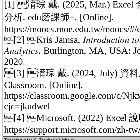
[1] 淯琮 戴. (2025, Mar.) Exc
分析. edu磨課師+. [Online].
https://moocs.moe.edu.tw/moocs/#/
[2] Kris Jamsa, 𝐼𝑛𝑡𝑟𝑜𝑑𝑢𝑐𝑡𝑖𝑜𝑛 𝑡𝑜 𝐷
𝐴𝑛𝑎𝑙𝑦𝑡𝑖𝑐𝑠. Burlington, MA, USA
2020.
[3] 淯琮 戴. (2024, July) 
Classroom. [Online].
https://classroom.google.com/c
cjc=jkudwel
[4] Microsoft. (2022) Excel
https://support.microsoft.com/zh-tw