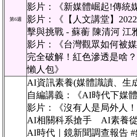
影片：《新媒體崛起!傳統
影片：《【人文講堂】20220
第6週
擊與挑戰 - 蘇蘅 陳清河 江
影片：《台灣觀眾如何被媒
完全破解！紅色滲透是啥？【
懶人包》
AI資訊素養(媒體識讀、生成
自編講義：《AI時代下媒
影片：《沒有人是局外人
AI相關科系搶手 AI素養
AI時代｜鏡新聞調查報告 