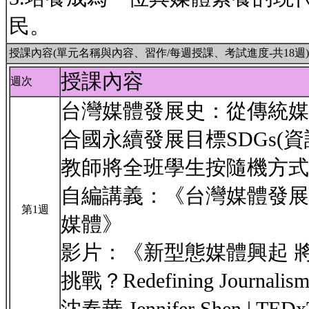
民。
授課內容(單元名稱與內容、習作/每週授課、考試進度-共18週)
授課內容
週次
台灣媒體發展史：從傳統媒
合國永續發展目標SDGs(資
教師將全班學生按隨機方式
自編講義：《台灣媒體發展
第1週
媒體》
影片：《新型態媒體興起 
挑戰？Redefining Journalism i
沈春華 Jennifer Shen | TEDx