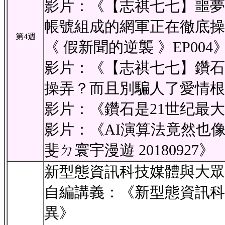
影片：《【志祺七七】噩夢
帳號組成的網軍正在徹底操
第4週
《 假新聞的逆襲 》EP004
影片：《【志祺七七】鑽石
操弄？而且別騙人了愛情根
影片：《鑽石是21世纪最
影片：《AI演算法竟然也像
斐ㄉ寰宇漫遊 20180927》
新型態資訊科技媒體與大眾
自編講義：《新型態資訊科
異》