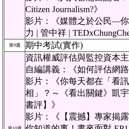
Citizen Journalism?》
影片：《媒體之於公民—你
力 | 管中祥 | TEDxChungC
期中考試(實作)
第9週
資訊權威評估與監控資本主
自編講義：《如何評估網路
影片：《你每天都在「看訊
相」？～《看出關鍵》凱宇
書評】》
影片：《【震撼】專家揭露
你知道的事！書來面對 EP
第10週