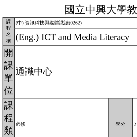
國立中興大學
課
(中) 資訊科技與媒體識讀(0262)
程
名
(Eng.) ICT and Media Literacy
稱
開
課
通識中心
單
位
課
程
必修
學分
2
類