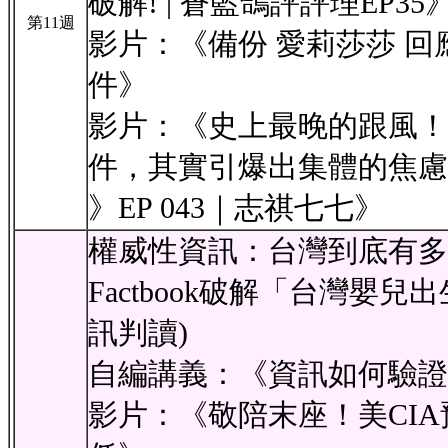
破解! | 蒼藍鴿評評理EP35
第11週
影片：《備份 愛莉莎莎 回
件》
影片：《史上最晚的跟風！
件，其實引爆出集體的焦慮？
》EP 043｜志祺七七》
權威性資訊：台灣到底有多不愛
Factbook破解「台灣嬰
訊判讀)
自編講義：《資訊如何驗證
影片：《敬陪末座！美CI