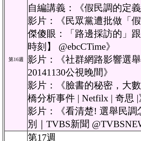
自編講義：《假民調的定義
影片：《民眾黨遭批做「假
傑傻眼：「路邊採訪的」跟
時刻】 ‪@ebcCTime‬》
影片：《社群網路影響選舉
第16週
20141130公視晚間》
影片：《臉書的秘密，大數據
橋分析事件 | Netfilx | 奇思 
影片：《看清楚! 選舉民調
別｜TVBS新聞 ‪@TVBSNEW
第17週