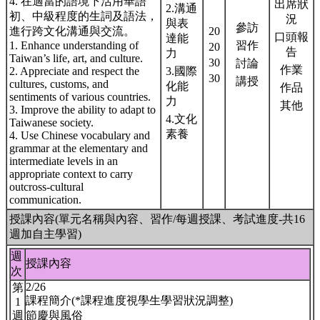
4. 在適當的語境下活用華語
出席狀
2.溝通
初、中級程度的生詞及語法，
況
與表
參訪
進行跨文化溝通與交流。
20
口頭報
達能
1. Enhance understanding of
習作
20
告
力
Taiwan’s life, art, and culture.
30
討論
作業
2. Appreciate and respect the
3.國際
30
講授
cultures, customs, and
化能
作品
sentiments of various countries.
力
其他
3. Improve the ability to adapt to
4.文化
Taiwanese society.
素養
4. Use Chinese vocabulary and
grammar at the elementary and
intermediate levels in an
appropriate context to carry
outcross-cultural
communication.
授課內容(單元名稱與內容、習作/每週授課、考試進度-共16
週加自主學習)
週
授課內容
次
2/26
第
課程簡介(*課程進度視學生學習狀況調整)
1
週
節慶與風俗