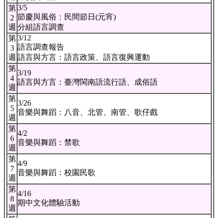
3/5
第
節慶與風俗：民間節日(元宵)
2
週
分組語言調查
3/12
第
語言調查報告
3
週
語言與方言：語言政策、語言復興運動
第
3/19
4
語言與方言：臺灣閩南語流行語、成俗語
週
第
3/26
5
音樂與舞蹈：八音、北管、南管、歌仔戲
週
第
4/2
6
音樂與舞蹈：禁歌
週
第
4/9
7
音樂與舞蹈：校園民歌
週
第
4/16
8
期中文化體驗活動
週