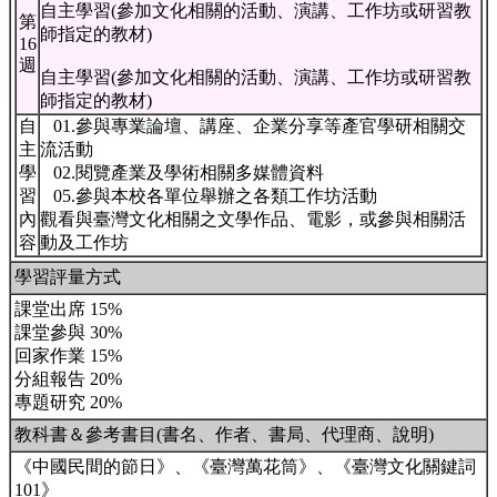
自主學習(參加文化相關的活動、演講、工作坊或研習教
第
師指定的教材)
16
週
自主學習(參加文化相關的活動、演講、工作坊或研習教
師指定的教材)
自
01.參與專業論壇、講座、企業分享等產官學研相關交
主
流活動
學
02.閱覽產業及學術相關多媒體資料
習
05.參與本校各單位舉辦之各類工作坊活動
內
觀看與臺灣文化相關之文學作品、電影，或參與相關活
容
動及工作坊
學習評量方式
課堂出席 15%
課堂參與 30%
回家作業 15%
分組報告 20%
專題研究 20%
教科書＆參考書目(書名、作者、書局、代理商、說明)
《中國民間的節日》、《臺灣萬花筒》、《臺灣文化關鍵詞
101》