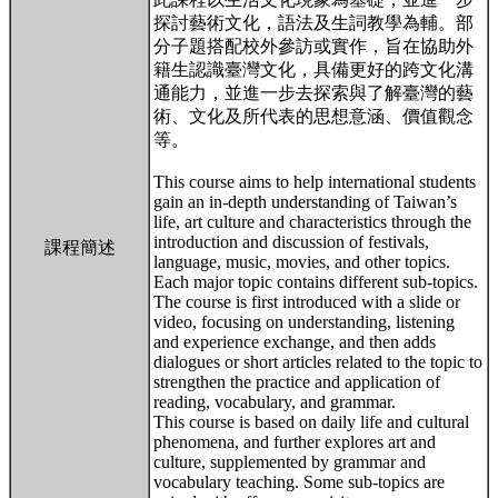
探討藝術文化，語法及生詞教學為輔。部
分子題搭配校外參訪或實作，旨在協助外
籍生認識臺灣文化，具備更好的跨文化溝
通能力，並進一步去探索與了解臺灣的藝
術、文化及所代表的思想意涵、價值觀念
等。
This course aims to help international students
gain an in-depth understanding of Taiwan’s
life, art culture and characteristics through the
introduction and discussion of festivals,
課程簡述
language, music, movies, and other topics.
Each major topic contains different sub-topics.
The course is first introduced with a slide or
video, focusing on understanding, listening
and experience exchange, and then adds
dialogues or short articles related to the topic to
strengthen the practice and application of
reading, vocabulary, and grammar.
This course is based on daily life and cultural
phenomena, and further explores art and
culture, supplemented by grammar and
vocabulary teaching. Some sub-topics are