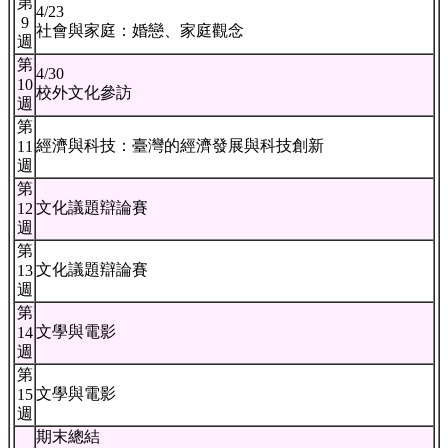
第
4/23
9
社會與家庭：婚戀、家庭觀念
週
第
4/30
10
校外文化參訪
週
第
經濟與科技：臺灣的經濟發展與科技創新
11
週
第
文化議題辯論賽
12
週
第
文化議題辯論賽
13
週
第
文學與電影
14
週
第
文學與電影
15
週
期末總結