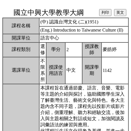
國立中興大學教學大綱
(中) 認識台灣文化 (二)(1951)
課程名稱
(Eng.) Introduction to Taiwanese Culture (II)
開課單位
語言中心
選
授課教
課程類別
學分
麥皓婷
2
修
師
不
限
授課使
開課學
選課單位
中文
1142
系
用語言
期
所
本課程旨在通過節慶、語言、音樂、電影
等主題的介紹與探討，協助國際學生深入
了解臺灣生活、藝術文化與特色。各大主
題內含不同子題，課程先以投影片或影片
介紹，側重理解、聽力和經驗交流，後加
入與主題相關之對話或短文，加強閱讀及
詞彙語法的練習與應用。
此課程以生活文化現象為基礎，並進一步