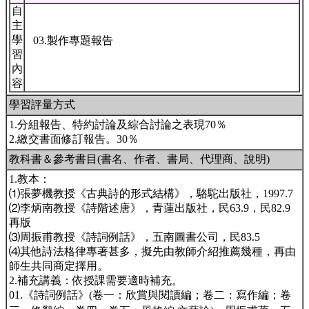
自
主
學
03.製作專題報告
習
內
容
學習評量方式
1.分組報告、特約討論及綜合討論之表現70％
2.繳交書面修訂報告。30％
教科書＆參考書目(書名、作者、書局、代理商、說明)
1.教本：
⑴張夢機教授《古典詩的形式結構》，駱駝出版社，1997.7
⑵李炳南教授《詩階述唐》，青蓮出版社，民63.9，民82.9
再版
⑶周振甫教授《詩詞例話》，五南圖書公司，民83.5
⑷其他詩法格律專著甚多，擬先由教師介紹推薦幾種，再由
師生共同商定擇用。
2.補充講義：依授課需要適時補充。
01.《詩詞例話》(卷一：欣賞與閱讀編；卷二：寫作編；卷