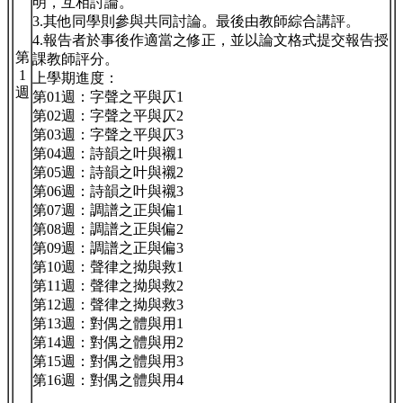
明，互相討論。
3.其他同學則參與共同討論。最後由教師綜合講評。
4.報告者於事後作適當之修正，並以論文格式提交報告授
第
課教師評分。
1
上學期進度：
週
第01週：字聲之平與仄1
第02週：字聲之平與仄2
第03週：字聲之平與仄3
第04週：詩韻之叶與襯1
第05週：詩韻之叶與襯2
第06週：詩韻之叶與襯3
第07週：調譜之正與偏1
第08週：調譜之正與偏2
第09週：調譜之正與偏3
第10週：聲律之拗與救1
第11週：聲律之拗與救2
第12週：聲律之拗與救3
第13週：對偶之體與用1
第14週：對偶之體與用2
第15週：對偶之體與用3
第16週：對偶之體與用4