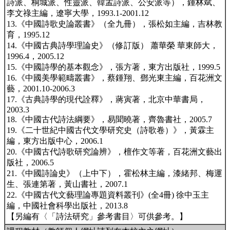
詩派、桐城派、性靈派、韓孟詩派、公安派等），鍾林斌、
李文祿主編，遼寧大學，1993.1-2001.12
13.《中國詩歌史論叢書》（全九冊），張松如主編，吉林教
育，1995.12
14.《中國古典詩學理論史》（修訂版） 蕭華榮 華東師大，
1996.4，2005.12
15.《中國詩學的基本觀念》，張方著，東方出版社，1999.5
16.《中國美學範疇叢書》，蔡鍾翔、鄧光東主編，百花洲文
藝，2001.10-2006.3
17.《古典詩學的現代詮釋》，蔣寅著，北京中華書局，
2003.3
18.《中國古代詩法綱要》，易聞曉著，齊魯書社，2005.7
19.《二十世紀中國古代文學研究史（詩歌卷）》，黃霖主
編，東方出版中心，2006.1
20.《中國古代詩歌研究論辨》，檀作文等著，百花洲文藝出
版社，2006.5
21.《中國詩論史》（上中下），霍松林主編，漆緒邦、梅運
生、張連第著，黃山書社，2007.1
22.《中國古代文藝理論專題資料叢刊》(全4冊) 徐中玉主
編，中國社會科學出版社，2013.8
【另編有〈「詩法研究」參考書目〉可供參考。】