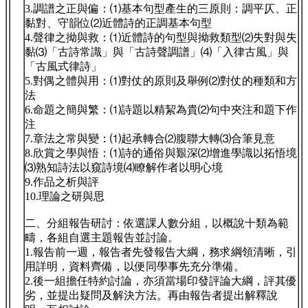
3.調譜之正與偏：⑴基本句型產生的三原則：調平仄、正
黏對、守韻位⑵近體詩的正調基本句型
4.聲律之拗與救：⑴近體詩的句型與拗救類型⑵失對與失
黏⑶「古詩常識」與「古詩聲調譜」⑷「入律古風」與
「古風式律詩」
5.對偶之體與用：⑴對仗的原則及舉例⑵對仗的種類和方
法
6.命題之簡與繁：⑴詩題以精絜為貴⑵句中夾注和題下作
注
7.章法之常與變：⑴起承轉合⑵腹聯大轉⑶合筆見意
8.欣賞之學與悟：⑴詩的通俗與艱深⑵增進學識以拓悟境
⑶熟知詩法以窺詩境⑷瞭解作者以明心境
9.作品之析與評
10.理論之研與思
二、分組報告研討：依選課人數分組，以概說十類為範
疇，各組自選主題報告並討論。
1.報告前一週，報告者先發報告大綱，務求綱領清晰，引
用詳明，資料齊備，以便同學事先充分準備。
2.後一組擔任特約討論，亦須當場印發評論大綱，評其優
劣，並提出疑問及解決方法。再由報告者提出解釋說