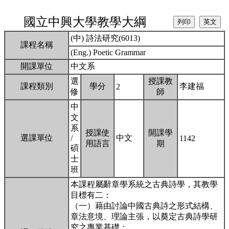
國立中興大學教學大綱
(中) 詩法研究(6013)
課程名稱
(Eng.) Poetic Grammar
開課單位
中文系
選
授課教
課程類別
學分
李建福
2
修
師
中
文
系
授課使
開課學
選課單位
中文
/
1142
用語言
期
碩
士
班
本課程屬辭章學系統之古典詩學，其教學
目標有二：
（一）藉由討論中國古典詩之形式結構、
章法意境、理論主張，以奠定古典詩學研
究之專業基礎；