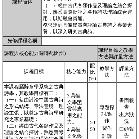
課程簡述
（二）經由古代各類作品及理論之結合探
討，熟悉實際批評之各種詩法理論綜合運
用，以期融會貫通。
務求達到具備鑑賞與評論古典詩之專業素
養，以深入研究古典詩。
先修課程名稱
課程目標之教學
課程與核心能力關聯配比(%)
方法與評量方法
配
教學方
評量方
課程目標
核心能力
比
法
法
(%)
本課程屬辭章學系統之古典
詩學，其教學目標有二：
3.具備
（一）藉由討論中國古典詩
書面報
文學鑒
之形式結構、章法意境、理
告
專題探
賞與應
論主張，以奠定古典詩學研
討/製
出席狀
用之能
究之專業基礎；
作
況
力。
50
（二）經由古代各類作品及
習作
口頭報
50
4.具備
理論之結合探討，熟悉實際
告
文化鑑
討論
批評之各種詩法理論綜合運