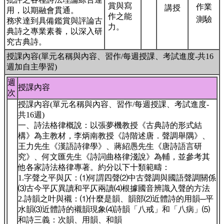
賞與寫
作業
講授
用，以期融會貫通。
作之能
測驗
務求達到具備鑑賞與評論古
力。
典詩之專業素養，以深入研
究古典詩。
授課內容(單元名稱與內容、習作/每週授課、考試進度-共16
週加自主學習)
週
授課內容
次
授課內容(單元名稱與內容、習作/每週授課、考試進度-
共16週)
一、詩法格律概說：以張夢機教授《古典詩的形式結
構》為主教材，李炳南教授《詩階述唐．聲調舉隅》、
王力先生《漢語詩律學》、蔣紹愚先生《唐詩語言研
究》、何文匯先生《詩詞曲格律淺說》為輔，並參考其
他各家詩法格律專著。約分以下十類範疇：
1.字聲之平與仄：⑴何謂四聲⑵中古聲調與國語聲調關係
⑶古今平仄異讀和平仄兩讀⑷根據國音辨識入聲的方法
2.詩韻之叶與襯：⑴什麼是韻、韻部⑵近體詩的用韻─平
水韻⑶近體詩的襯韻現象⑷詩韻「八戒」和「八病」⑸
和詩三義：次韻、用韻、和韻