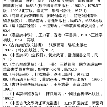
三：修辭編；卷四、卷五：風格編‧文藝論)，周振甫著，五
南圖書公司，民83.5 (原中國青年出版社，1962.9，1979.5二
版，1990.8北京版。臺北市：學海出版社，民73.1)
02.《詩階述唐(聲調舉隅〔附吟誦常則〕、詩惑研討隨筆、
鱗爪概談) 》，李炳南著，青蓮出版社，民63.9，民82.9再版
03.《遺山論詩詮證》，王禮卿著，中華叢書編審委員會，民
65.4
04.《漢語詩律學》，王力著，香港中華書局，1976.5正體字
初版，1994.11再版
05《古典詩的形式結構》，張夢機著，駱駝出版社，
1997.7（尚友出版社，民70.12）
06.《中國詩學》(全四冊)，黃永武著，巨流圖書公司，民
71.12
07.《文心雕龍通解》(上、下冊)，王禮卿著，國立編譯館中
華叢書委員會主編，黎明文化公司，民75.10
08.《詩與詩學》，杜松柏著，洙泗出版社，民79.12
09.《唐詩語言研究》，蔣紹愚著，中州古籍出版社，1990.5
10.《古典美學傳統與詩論》，王英志著，南京出版社，
1991.4
11.《中國詩學體系論》，陳良運著，中國社會科學出版社，
1992.7
12.《中國古代文學流派研究叢書》（山水田園詩派、新樂府