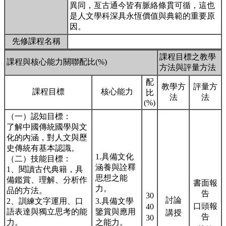
異同，亙古通今皆有脈絡條貫可循，這也
是人文學科深具永恆價值與典範的重要原
因。
先修課程名稱
課程目標之教學
課程與核心能力關聯配比(%)
方法與評量方法
配
教學方
評量方
課程目標
核心能力
比
法
法
(%)
（一）認知目標：
了解中國傳統國學與文
化的內涵，對人文與歷
史傳統有基本認識。
1.具備文化
（二）技能目標：
涵養與詮釋
1、閱讀古代典籍，具
思想之能
備鑑賞、理解、分析作
書面報
力。
品的方法。
告
30
討論
2、訓練文字運用、口
3.具備文學
口頭報
40
語表達與獨立思考的能
鑒賞與應用
講授
告
30
力。
之能力。