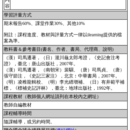
容
學習評量方式
期末報告60%、課堂作業30%、其他10%
附註：課程進度、教材與評量方式一律以ilearning提供的檔
案為準。
教科書＆參考書目(書名、作者、書局、代理商、說明)
（漢）司馬遷著，（日）瀧川龜太郎考證，《史記會注考
證》，臺北：唐山出版社，2007年。
（漢）司馬遷著，（南朝宋）裴駰、（唐）司馬貞、（唐）
張守節注，《史記三家注》，北京︰中華書局，2007年。
（明）凌稚龍輯校、（明）李光縉增補、（日）有井範平補
標，《標補史記評林》，臺北︰地球出版社，1992年。
課程教材（教師個人網址請列在本校內之網址）
教師自編教材
課程輔導時間
隨課輔導，或另約時間。