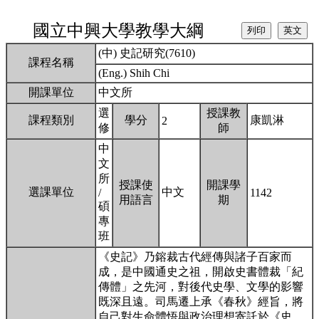
國立中興大學教學大綱
(中) 史記研究(7610)
課程名稱
(Eng.) Shih Chi
開課單位
中文所
選
授課教
課程類別
學分
康凱淋
2
修
師
中
文
所
授課使
開課學
選課單位
中文
/
1142
用語言
期
碩
專
班
《史記》乃鎔裁古代經傳與諸子百家而
成，是中國通史之祖，開啟史書體裁「紀
傳體」之先河，對後代史學、文學的影響
既深且遠。司馬遷上承《春秋》經旨，將
自己對生命體悟與政治理想寄託於《史