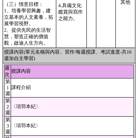
其他
（三）情意目標：
4.具備文化
1、培養學習興趣，建
鑑賞與寫作
立基本的人文素養，拓
之能力。
展學習視野。
2、提供先民的生活智
慧，塑造正確的價值
觀，啟迪人生方向。
授課內容(單元名稱與內容、習作/每週授課、考試進度-共16
週加自主學習)
週
授課內容
次
第
課程介紹
1
週
第
〈項羽本紀〉
2
週
第
〈項羽本紀〉
3
週