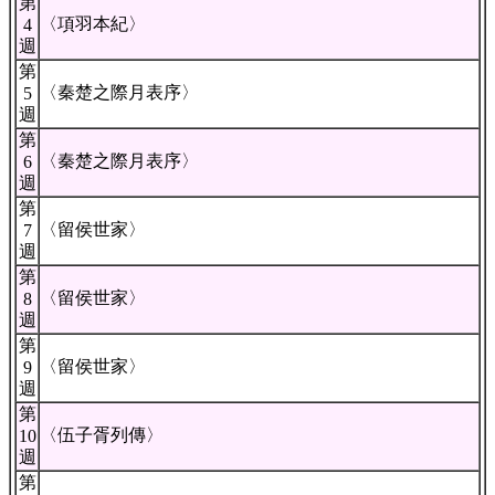
第
〈項羽本紀〉
4
週
第
〈秦楚之際月表序〉
5
週
第
〈秦楚之際月表序〉
6
週
第
〈留侯世家〉
7
週
第
〈留侯世家〉
8
週
第
〈留侯世家〉
9
週
第
〈伍子胥列傳〉
10
週
第