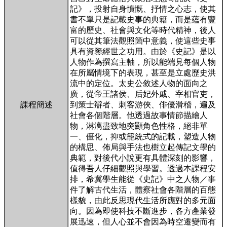
記》，投射自身憤慨、抒情之心志，使其
書不單只是記載史事的典籍，而是蘊有豐
富的歷史、社會與文化等時代精神，後人
可以從其筆法觀照箇中意義，使這些史事
具有資鑒經世之功用。由於《史記》是以
人物作為撰寫主軸，所以能端見每個人物
在所屬情境下的表現，甚至是立處歷史洪
流中的定位。太史公敘述人物的面向之
廣，從帝王諸侯、后妃外戚、宰相官吏，
課程簡述
到策士辯者、刺客游俠、俳優滑稽，遍及
社會各個階層。他透過故事情節描繪人
物，淋漓盡致地突顯角色性格，絕非單
一、僵化，抑或籠統式的記載，塑造人物
的構思、佈局與手法也樹立起傳記文學的
典範，對後代小說更有具體深刻的影響，
值得吾人仔細觀照與學習。透過本課程安
排，希冀學生能從《史記》中之人物／事
件了解古代生活，體察社會各階層的百態
樣貌，由此反思現代生活所應對的多元面
向。因為即使科技不斷進步，各方產業發
展迅速，但人心並不會因為時空遷變而有