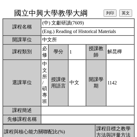
國立中興大學教學大綱
(中) 文獻研讀(7609)
課程名稱
(Eng.) Reading of Historical Materials
開課單位
中文所
必
授課教
課程類別
學分
解昆樺
1
修
師
中
文
所
授課使
開課學
選課單位
中文
/
1142
用語言
期
碩
專
班
課程簡述
先修課程名稱
課程目標之教學
課程與核心能力關聯配比(%)
方法與評量方法