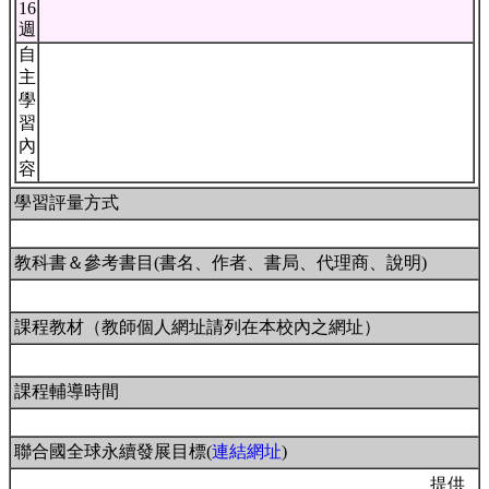
16
週
自
主
學
習
內
容
學習評量方式
教科書＆參考書目(書名、作者、書局、代理商、說明)
課程教材（教師個人網址請列在本校內之網址）
課程輔導時間
聯合國全球永續發展目標(
連結網址
)
提供