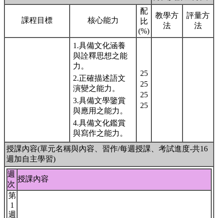
配
教學方
評量方
課程目標
核心能力
比
法
法
(%)
1.具備文化涵養
與詮釋思想之能
力。
25
2.正確描述語文
25
演變之能力。
25
3.具備文學鑒賞
25
與應用之能力。
4.具備文化鑑賞
與寫作之能力。
授課內容(單元名稱與內容、習作/每週授課、考試進度-共16
週加自主學習)
週
授課內容
次
第
1
週