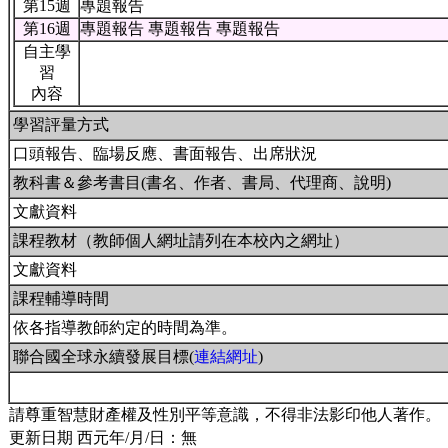
第15週
專題報告
第16週
專題報告 專題報告 專題報告
自主學
習
內容
學習評量方式
口頭報告、臨場反應、書面報告、出席狀況
教科書＆參考書目(書名、作者、書局、代理商、說明)
文獻資料
課程教材（教師個人網址請列在本校內之網址）
文獻資料
課程輔導時間
依各指導教師約定的時間為準。
聯合國全球永續發展目標(
連結網址
)
請尊重智慧財產權及性別平等意識，不得非法影印他人著作。
更新日期 西元年/月/日：無