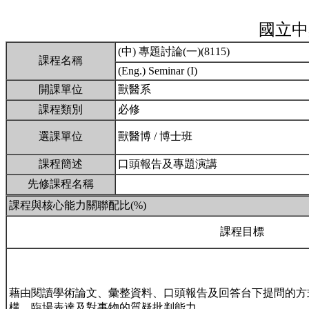
國立中
(中) 專題討論(一)(8115)
課程名稱
(Eng.) Seminar (I)
開課單位
獸醫系
課程類別
必修
選課單位
獸醫博 / 博士班
課程簡述
口頭報告及專題演講
先修課程名稱
課程與核心能力關聯配比(%)
課程目標
藉由閱讀學術論文、彙整資料、口頭報告及回答台下提問的方
構、臨場表達及對事物的質疑批判能力。