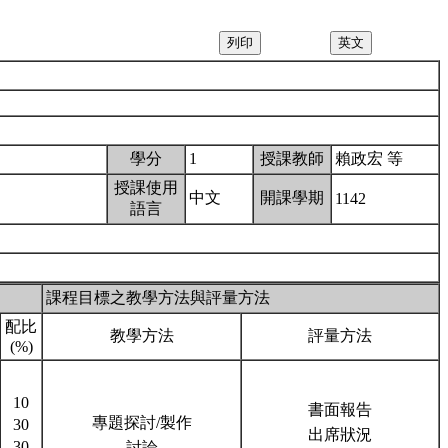
學分
1
授課教師
賴政宏 等
授課使用
中文
開課學期
1142
語言
課程目標之教學方法與評量方法
配比
教學方法
評量方法
(%)
10
書面報告
專題探討/製作
30
出席狀況
30
討論