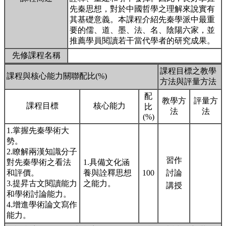
先秦思想，對於中國哲學之理解來說實有
其基礎意義。本課程介紹先秦學派中最重
要的儒、道、墨、法、名、陰陽六家，並
推薦學員閱讀若干當代學者的研究成果。
先修課程名稱
課程目標之教學
課程與核心能力關聯配比(%)
方法與評量方法
配
教學方
評量方
課程目標
核心能力
比
法
法
(%)
1.掌握先秦學術大
勢。
2.瞭解兩漢知識分子
習作
對先秦學術之看法
1.具備文化涵
和評價。
養與詮釋思想
100
討論
3.提昇古文閱讀能力
之能力。
講授
和學術討論能力。
4.增進學術論文寫作
能力。