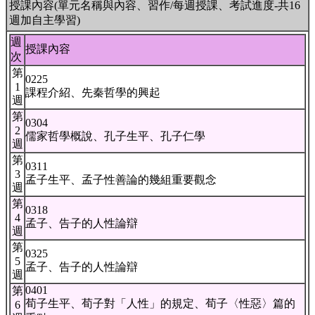
授課內容(單元名稱與內容、習作/每週授課、考試進度-共16
週加自主學習)
週
授課內容
次
第
0225
1
課程介紹、先秦哲學的興起
週
第
0304
2
儒家哲學概說、孔子生平、孔子仁學
週
第
0311
3
孟子生平、孟子性善論的幾組重要觀念
週
第
0318
4
孟子、告子的人性論辯
週
第
0325
5
孟子、告子的人性論辯
週
0401
第
荀子生平、荀子對「人性」的規定、荀子〈性惡〉篇的
6