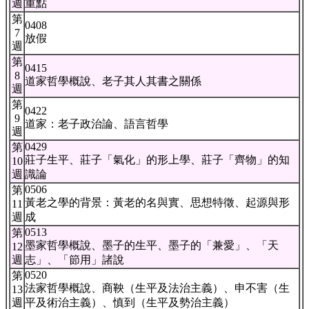
週
重點
第
0408
7
放假
週
第
0415
8
道家哲學概說、老子其人其書之關係
週
第
0422
9
道家：老子政治論、語言哲學
週
0429
第
莊子生平、莊子「氣化」的形上學、莊子「齊物」的知
10
週
識論
0506
第
黃老之學的背景：黃老的名與實、思想特徵、起源與形
11
週
成
0513
第
墨家哲學概說、墨子的生平、墨子的「兼愛」、「天
12
週
志」、「節用」諸說
0520
第
法家哲學概說、商鞅（生平及法治主義）、申不害（生
13
週
平及術治主義）、慎到（生平及勢治主義）