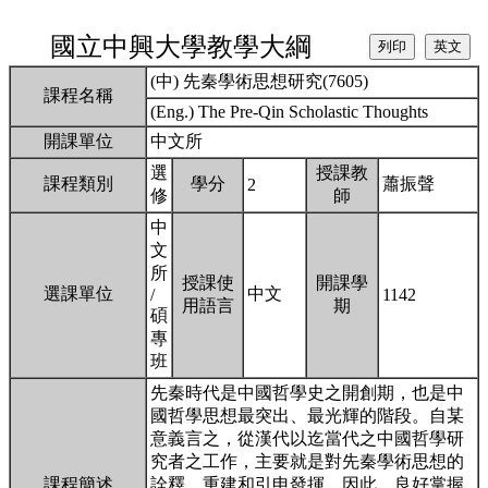
國立中興大學教學大綱
(中) 先秦學術思想研究(7605)
課程名稱
(Eng.) The Pre-Qin Scholastic Thoughts
開課單位
中文所
選
授課教
課程類別
學分
蕭振聲
2
修
師
中
文
所
授課使
開課學
選課單位
中文
/
1142
用語言
期
碩
專
班
先秦時代是中國哲學史之開創期，也是中
國哲學思想最突出、最光輝的階段。自某
意義言之，從漢代以迄當代之中國哲學研
究者之工作，主要就是對先秦學術思想的
課程簡述
詮釋、重建和引申發揮。因此，良好掌握