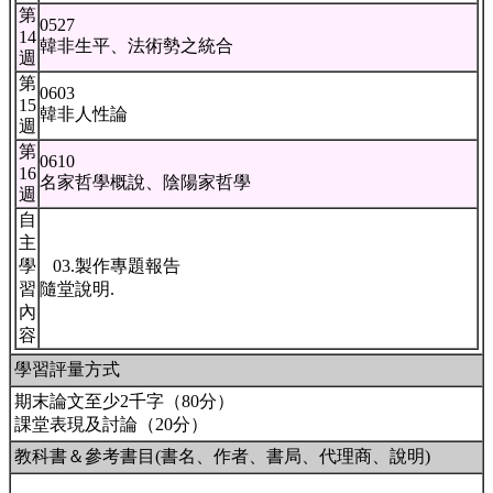
第
0527
14
韓非生平、法術勢之統合
週
第
0603
15
韓非人性論
週
第
0610
16
名家哲學概說、陰陽家哲學
週
自
主
學
03.製作專題報告
習
隨堂說明.
內
容
學習評量方式
期末論文至少2千字（80分）
課堂表現及討論（20分）
教科書＆參考書目(書名、作者、書局、代理商、說明)