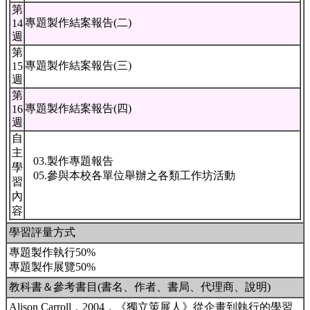
第
專題製作結案報告(二)
14
週
第
專題製作結案報告(三)
15
週
第
專題製作結案報告(四)
16
週
自
主
03.製作專題報告
學
05.參與本校各單位舉辦之各類工作坊活動
習
內
容
學習評量方式
專題製作執行50%
專題製作展覽50%
教科書＆參考書目(書名、作者、書局、代理商、說明)
Alison Carroll，2004，《獨立策展人》從企畫到執行的學習