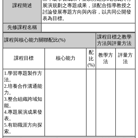
課程簡述
展演規劃之專題成果，須配合指導教授之
討論發展專題方向與內容，以共同公開發
表為目標。
先修課程名稱
課程目標之教學
課程與核心能力關聯配比(%)
方法與評量方法
配
教學方
評量方
課程目標
核心能力
比
法
法
(%)
1.學習專題製作方
法。
2.培養合作溝通能
力。
3.整合組織跨域知
能。
4.專題展演成果發
表。
5.有助職涯方向探
索。