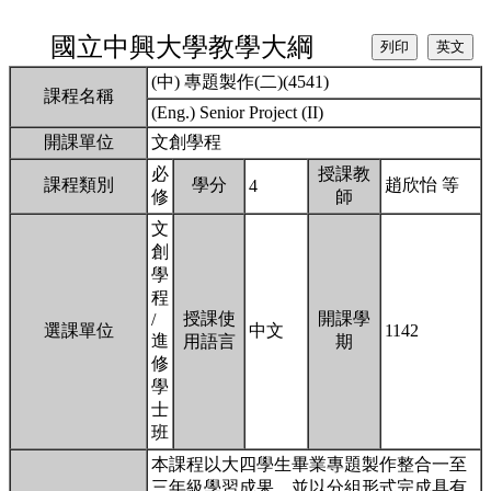
國立中興大學教學大綱
(中) 專題製作(二)(4541)
課程名稱
(Eng.) Senior Project (II)
開課單位
文創學程
必
授課教
課程類別
學分
趙欣怡 等
4
修
師
文
創
學
程
授課使
開課學
/
選課單位
中文
1142
進
用語言
期
修
學
士
班
本課程以大四學生畢業專題製作整合一至
三年級學習成果，並以分組形式完成具有