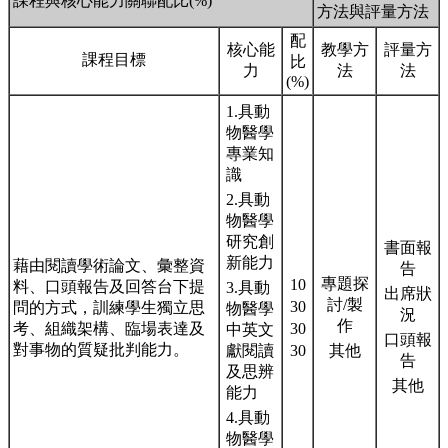
課程與核心能力關聯配比(%)
方法與評量方法
配
核心能
教學方
評量方
課程目標
比
力
法
法
(%)
1.具動
物醫學
專業知
識
2.具動
物醫學
研究創
書面報
新能力
藉由閱讀學術論文、彙整資
告
專題探
10
料、口頭報告及回答台下提
3.具動
出席狀
討/製
30
問的方式，訓練學生獨立思
物醫學
況
作
考、組織架構、臨場表達及
30
中英文
口頭報
對事物的質疑批判能力。
獻閱讀
30
其他
告
及思辨
其他
能力
4.具動
物醫學