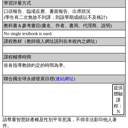
學習評量方式
口頭報告、臨場反應、書面報告、出席狀況
(學生有二次無故不到課，則該學期成績以不及格計)
教科書＆參考書目(書名、作者、書局、代理商、說明)
No single textbook is used.
課程教材（教師個人網址請列在本校內之網址）
課程輔導時間
依各指導教師約定的時間為準。
聯合國全球永續發展目標(
連結網址
)
提供
體驗
課
程：
N
請尊重智慧財產權及性別平等意識，不得非法影印他人著
作。