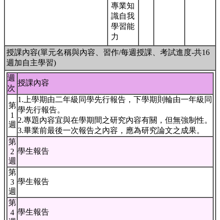
專業知
識自我
學習能
力
授課內容(單元名稱與內容、習作/每週授課、考試進度-共16
週加自主學習)
週
授課內容
次
1.上學期由二年級同學先行報告，下學期則輪由一年級同
第
學先行報告。
1
2.專題內容宜與在學期間之研究內容有關，但無強制性。
週
3.畢業前最後一次報告之內容，應為研究論文之成果。
第
學生報告
2
週
第
學生報告
3
週
第
學生報告
4