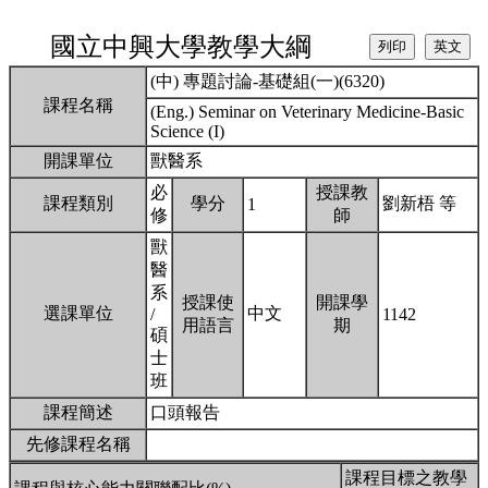
國立中興大學教學大綱
(中) 專題討論-基礎組(一)(6320)
課程名稱
(Eng.) Seminar on Veterinary Medicine-Basic
Science (I)
開課單位
獸醫系
必
授課教
課程類別
學分
劉新梧 等
1
修
師
獸
醫
系
授課使
開課學
選課單位
中文
/
1142
用語言
期
碩
士
班
課程簡述
口頭報告
先修課程名稱
課程目標之教學