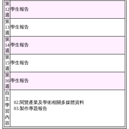
第
學生報告
12
週
第
學生報告
13
週
第
學生報告
14
週
第
學生報告
15
週
第
學生報告
16
週
自
主
02.閱覽產業及學術相關多媒體資料
學
03.製作專題報告
習
內
容