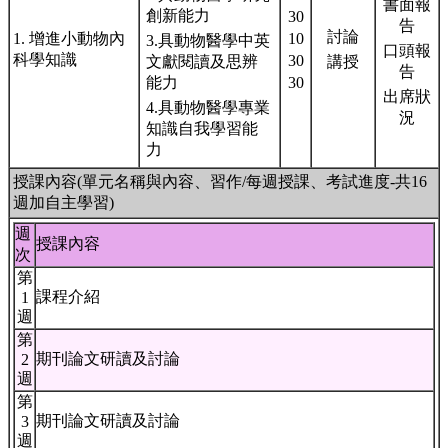
書面報
創新能力
30
告
討論
1. 增進小動物內
10
3.具動物醫學中英
口頭報
科學知識
30
文獻閱讀及思辨
講授
告
能力
30
出席狀
4.具動物醫學專業
況
知識自我學習能
力
授課內容(單元名稱與內容、習作/每週授課、考試進度-共16
週加自主學習)
週
授課內容
次
第
課程介紹
1
週
第
期刊論文研讀及討論
2
週
第
期刊論文研讀及討論
3
週