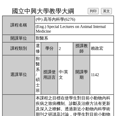
國立中興大學教學大綱
(中) 高等內科學(6276)
課程名稱
(Eng.) Special Lectures on Animal Internal
Medicine
開課單位
獸醫系
選
授課教
課程類別
學分
賴政宏
2
修
師
獸
醫
系
授課使
中/英
開課學
選課單位
/
1142
用語言
文
期
碩
士
班
本課程之目標在使學生對目前小動物內科
疾病之致病機制、診斷及治療方法有更新
及深入之瞭解。透過新近小動物內科學術
期刊之研讀及討論，使學生對目前小動物