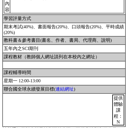
內
容
學習評量方式
期末考試(40%)、書面報告(20%)、口頭報告(20%)、平時成績
(20%)
教科書＆參考書目(書名、作者、書局、代理商、說明)
五年內之SCI期刊
課程教材（教師個人網址請列在本校內之網址）
課程輔導時間
星期一 12:00-13:00
聯合國全球永續發展目標(
連結網址
)
提供
體驗
課
程：
N