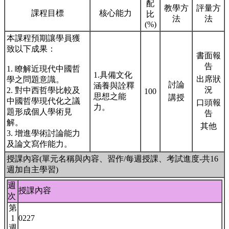
配
教學方
評量方
課程目標
核心能力
比
法
法
(%)
本課程預期讓學員獲
致以下成果：
書面報
告
1. 瞭解近現代中國哲
1.具備文化
出席狀
學之問題意識。
討論
涵養與詮釋
況
2. 對中西哲學比較及
100
思想之能
講授
中國哲學現代化之議
口頭報
力。
題形成個人學術見
告
解。
其他
3. 增進學術討論能力
及論文寫作能力。
授課內容(單元名稱與內容、習作/每週授課、考試進度-共16
週加自主學習)
週
授課內容
次
第
1
0227
週