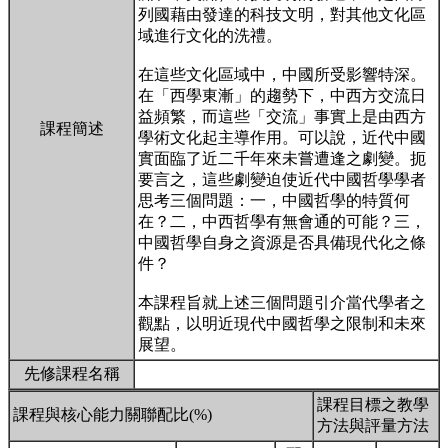
列國藉由發達的科技文明，對其他文化區
域進行文化的洗禮。
在這些文化區域中，中國所受影響特深。
在「西學東漸」的趨勢下，中西方交流日
益頻繁，而這些「交流」事實上是由西方
課程簡述
學術文化起主導作用。可以說，近代中國
實面臨了近二千年來未嘗遭逢之劇變。扼
要言之，這些劇變迫使近代中國哲學學者
思考三個問題：一，中國哲學的特質何
在？二，中西哲學有無會通的可能？三，
中國哲學自身之資源是否具備現代化之條
件？
本課程旨就上述三個問題引介當代學者之
觀點，以明近現代中國哲學之限制和未來
展望。
先修課程名稱
課程目標之教學
課程與核心能力關聯配比(%)
方法與評量方法