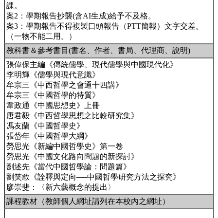
課。
案2：學期報告抄襲(含AI生成)給予不及格。
案3：學期報告不得複製口頭報告（PTT簡報）文字交差。
（一物不能二用。）
教科書＆參考書目(書名、作者、書局、代理商、說明)
張偉保主編《傳統儒學、現代儒學與中國現代化》
李明輝《儒學與現代意識》
牟宗三《中西哲學之會通十四講》
牟宗三《中國哲學的特質》
韋政通《中國思想史》上冊
唐君毅《中西哲學思想之比較研究集》
馮友蘭《中國哲學史》
張岱年《中國哲學大綱》
勞思光《新編中國哲學史》第一卷
勞思光《中國文化路向問題的新探討》
劉述先《當代中國哲學論：問題篇》
劉笑敢《詮釋與定向──中國哲學研究方法之探究》
廖崇斐：〈新六藝概念的提出〉
課程教材（教師個人網址請列在本校內之網址）