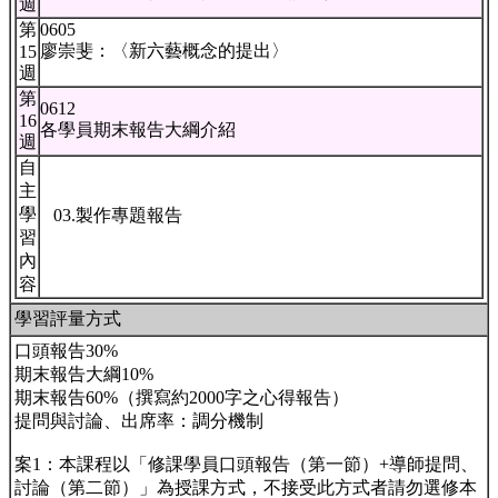
週
第
0605
廖崇斐：〈新六藝概念的提出〉
15
週
第
0612
16
各學員期末報告大綱介紹
週
自
主
學
03.製作專題報告
習
內
容
學習評量方式
口頭報告30%
期末報告大綱10%
期末報告60%（撰寫約2000字之心得報告）
提問與討論、出席率：調分機制
案1：本課程以「修課學員口頭報告（第一節）+導師提問、
討論（第二節）」為授課方式，不接受此方式者請勿選修本