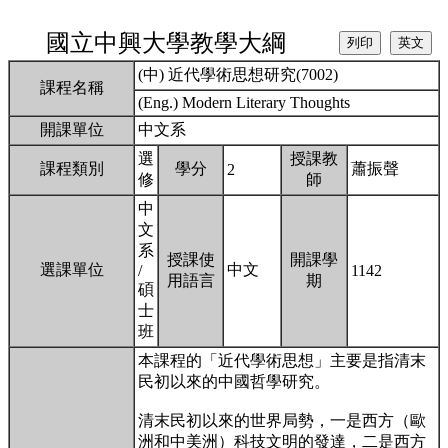
國立中興大學教學大綱
(中) 近代學術思想研究(7002)
課程名稱
(Eng.) Modern Literary Thoughts
開課單位
中文系
選
授課教
課程類別
學分
蕭振聲
2
修
師
中
文
系
授課使
開課學
選課單位
中文
/
1142
用語言
期
碩
士
班
本課程的「近代學術思想」主要是指清末
民初以來的中國哲學研究。
清末民初以來的世界局勢，一是西方（歐
洲和中美洲）科技文明的發達，二是西方