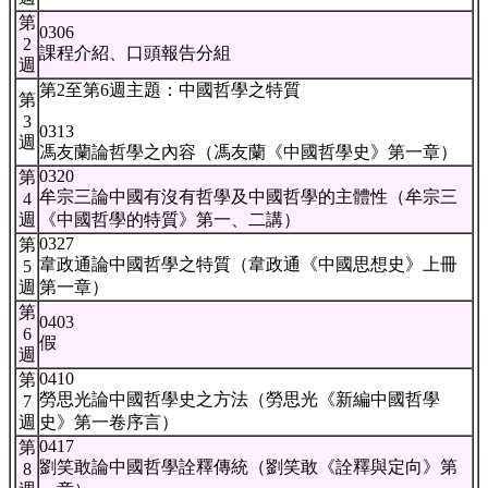
第
0306
2
課程介紹、口頭報告分組
週
第2至第6週主題：中國哲學之特質
第
3
0313
週
馮友蘭論哲學之內容（馮友蘭《中國哲學史》第一章）
0320
第
牟宗三論中國有沒有哲學及中國哲學的主體性（牟宗三
4
週
《中國哲學的特質》第一、二講）
0327
第
韋政通論中國哲學之特質（韋政通《中國思想史》上冊
5
週
第一章）
第
0403
6
假
週
0410
第
勞思光論中國哲學史之方法（勞思光《新編中國哲學
7
週
史》第一卷序言）
0417
第
劉笑敢論中國哲學詮釋傳統（劉笑敢《詮釋與定向》第
8