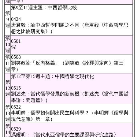
週
一章）
第9至11週主題：中西哲學比較
第
0424
9
唐君毅：論中西哲學問題之不同（唐君毅《中西哲學思
週
想之比較研究集》）
第
0501
10
假
週
0508
第
劉笑敢論「反向格義」（劉笑敢《詮釋與定向》第三
11
週
章）
第12至第15週主題：中國哲學之現代化
第
0515
12
劉述先：當代儒學發展的新契機（劉述先《當代中國哲
週
學論：問題篇》）
0522
第
李明輝：儒學如何開出民主與科學？（李明輝《儒學與
13
週
現代意識》第一章）
第
0529
14
馮耀明：〈當代東亞儒學的主要課題與研究進路〉