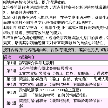
晰地傳達想法與立場，提升溝通效能。
2.培養問題解決與應變能力：透過具體案例分析與跨領域議
析、解決與應變能力。
3.深化社會責任與多元觀點理解：在語文應用過程中，讓學
而增強其對不同社會文化與價值觀的包容性和理解力。
4.應用生成式AI技術：引導學生使用生成式AI進行高效的資
環境中篩選、辨識有效訊息的能力。
5.培養自信心與心理韌性：透過敘事表達與語文應用的實踐
素質，培養其以積極態度面對未來職涯發展的自信心和韌性。
授課內容(單元名稱與內容、習作/每週授課、考試進度-共16週
週次
授課內容
第1週
課程簡介與活動說明
1.公告讀書心得比賽書目與辦法
第2週
2.文本賞析-吳聲海〈淺山、自然、食蛇龜〉：通
第3週
問題討論-吳聲海〈淺山、自然、食蛇龜〉：思考人
第4週
文本賞析-邵廣昭〈海鮮吃得對─有助於海洋保育〉
跨領域講堂(8：000-10：00線上直播)
第5週
主題：「情緒急轉彎：如何與情緒對話」
問題討論-邵廣昭〈海鮮吃得對─有助於海洋保育〉
第6週
解。