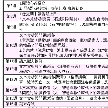
1.閱讀心得撰寫
第7週
2.「議題x跨領域」短講比賽-班級初賽
1.繳交期中報告截止日
第8週
2.文本賞析-劉克襄〈石虎剛剛離開〉：通過對台
問題討論-劉克襄〈石虎剛剛離開〉：為豁顯尊重自
第9週
性。
文本賞析與問題討論-
1.黃宗潔〈動物咖啡廳的療癒假象：寵物是家人，
第10週
的物品？開展動物議題思辨。
2.黃宗慧〈保護動物，迪士尼有責？節選上篇《動
保育責任?與如何具體化讓人們得以尊重多樣生命、
第11週
語文能力後測
文本賞析與問題討論-《漢樂府詩選》：從樂府中選
第12週
種議題，討論並提出個人見解。
文本賞析與問題討論-蔣渭水〈臨床講義〉：從賞析
第13週
肓，隨時死亡一文，就臺灣社會受關注各種議題，反
1.文本賞析-黃俊儒〈人工智慧與數位時代下的媒
第14週
2.問題討論-黃俊儒〈人工智慧與數位時代下的媒
第15週
文本賞析與問題討論-簡媜〈鎏銀歲月〉：從文本中
第16週
期末考試