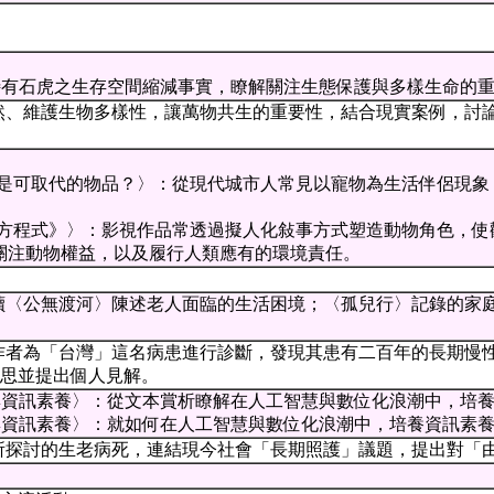
灣特有石虎之生存空間縮減事實，瞭解關注生態保護與多樣生命的
然、維護生物多樣性，讓萬物共生的重要性，結合現實案例，討
還是可取代的物品？〉：從現代城市人常見以寵物為生活伴侶現
物方程式》〉：影視作品常透過擬人化敍事方式塑造動物角色，
關注動物權益，以及履行人類應有的環境責任。
讀〈公無渡河〉陳述老人面臨的生活困境；〈孤兒行〉記錄的家
作者為「台灣」這名病患進行診斷，發現其患有二百年的長期慢
思並提出個人見解。
體與資訊素養〉：從文本賞析瞭解在人工智慧與數位化浪潮中，培
體與資訊素養〉：就如何在人工智慧與數位化浪潮中，培養資訊素
所探討的生老病死，連結現今社會「長期照護」議題，提出對「