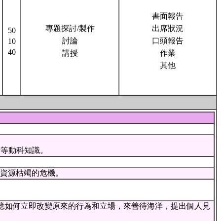
書面報告
專題探討/製作
出席狀況
50
討論
口頭報告
10
40
講授
作業
其他
衍等動科知識。
和資源枯竭的危機。
)應如何立即改變原來的行為和立場，來善待海洋，提出個人見