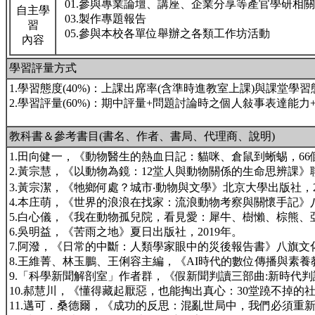
01.參與專業論壇、講座、企業分享等產官學研相
自主學
03.製作專題報告
習
05.參與本校各單位舉辦之各類工作坊活動
內容
學習評量方式
1.學習態度(40%)：上課出席率(含準時進教室上課)與課堂學
2.學習評量(60%)：期中評量+問題討論時之個人敍事表達能力
教科書＆參考書目(書名、作者、書局、代理商、說明)
1.田向健一，《動物醫生的熱血日記：貓咪、倉鼠到蜥蜴，66
2.黃宗慧，《以動物為鏡：12堂人與動物關係的生命思辨課》聯
3.黃宗潔，《牠鄉何處？城市‧動物與文學》北京大學出版社，2
4.本庄萌，《世界的浪浪在找家：流浪動物考察與關懷手記》八
5.白心儀，《我在動物孤兒院，看見愛：犀牛、樹懶、棕熊、
6.吳明益，《苦雨之地》夏日出版社，2019年。
7.阿潑，《日常的中斷：人類學家眼中的災後報告書》八旗文化
8.王維菁、林玉鵬、王俐容主編，《AI時代的數位傳播與素養
9.「科學新聞解剖室」作者群，《假新聞判讀三部曲:新時代判
10.郝慧川，《懂得藏起厭惡，也能掏出真心：30堂蹺不掉的社
11.邁可．桑德爾，《成功的反思：混亂世局中，我們必須重新