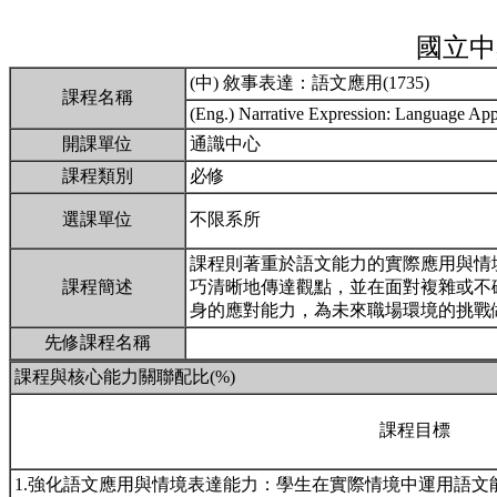
國立中
(中) 敘事表達：語文應用(1735)
課程名稱
(Eng.) Narrative Expression: Language App
開課單位
通識中心
課程類別
必修
選課單位
不限系所
課程則著重於語文能力的實際應用與情
課程簡述
巧清晰地傳達觀點，並在面對複雜或不
身的應對能力，為未來職場環境的挑戰
先修課程名稱
課程與核心能力關聯配比(%)
課程目標
1.強化語文應用與情境表達能力：學生在實際情境中運用語