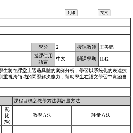
學分
2
授課教師
王美懿
授課使用
中文
開課學期
1142
語言
學生將在課堂上透過具體的案例分析，學習以系統化的表達技
別重視跨領域的問題解決能力，幫助學生在語文學習中實踐自
課程目標之教學方法與評量方法
配
教學方法
評量方法
比
(%)