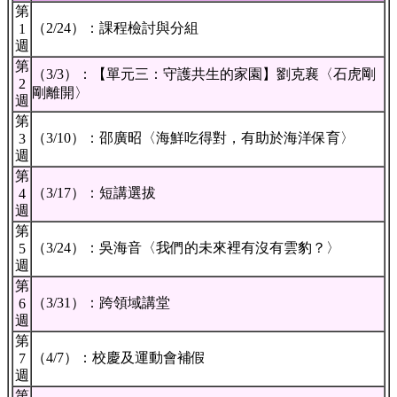
第
（2/24）：課程檢討與分組
1
週
第
（3/3）：【單元三：守護共生的家園】劉克襄〈石虎剛
2
剛離開〉
週
第
（3/10）：邵廣昭〈海鮮吃得對，有助於海洋保育〉
3
週
第
（3/17）：短講選拔
4
週
第
（3/24）：吳海音〈我們的未來裡有沒有雲豹？〉
5
週
第
（3/31）：跨領域講堂
6
週
第
（4/7）：校慶及運動會補假
7
週
第