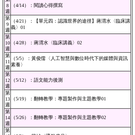
（4/14）：閱讀心得撰寫
8
週
第
（4/21）：【單元四：認識世界的途徑】蔣渭水〈臨床講
9
義〉01
週
第
（4/28）：蔣渭水〈臨床講義〉02
10
週
第
（5/5）：黃俊儒〈人工智慧與數位時代下的媒體與資訊
11
素養〉
週
第
（5/12）：語文能力後測
12
週
第
（5/19）：翻轉教學：專題製作與主題教學01
13
週
第
（5/26）：翻轉教學：專題製作與主題教學02
14
週
第