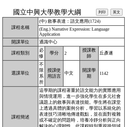
國立中興大學教學大綱
(中) 敘事表達：語文應用(1724)
課程名稱
(Eng.) Narrative Expression: Language
Application
開課單位
通識中心
必
授課教
課程類別
學分
丘彥遂
2
修
師
不
限
授課使
開課學
選課單位
中文
1142
系
用語言
期
所
這學期的課程著重於語文能力的實際應用
與情境運用，進一步強化學生在多元社會
議題上的敘事與表達技能。學生將在課堂
上透過具體的案例分析，學習以系統化的
表達技巧清晰地傳達觀點，並在面對複雜
課程簡述
或不確定的問題時，培養冷靜分析與正向
解決的心理韌性。此課程特別重視跨領域