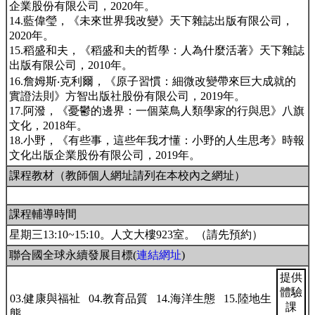
企業股份有限公司，2020年。
14.藍偉瑩，《未來世界我改變》天下雜誌出版有限公司，
2020年。
15.稻盛和夫，《稻盛和夫的哲學：人為什麼活著》天下雜誌
出版有限公司，2010年。
16.詹姆斯‧克利爾，《原子習慣：細微改變帶來巨大成就的
實證法則》方智出版社股份有限公司，2019年。
17.阿潑，《憂鬱的邊界：一個菜鳥人類學家的行與思》八旗
文化，2018年。
18.小野，《有些事，這些年我才懂：小野的人生思考》時報
文化出版企業股份有限公司，2019年。
課程教材（教師個人網址請列在本校內之網址）
課程輔導時間
星期三13:10~15:10。人文大樓923室。（請先預約）
聯合國全球永續發展目標(
連結網址
)
提供
體驗
03.健康與福祉 04.教育品質 14.海洋生態 15.陸地生
課
態