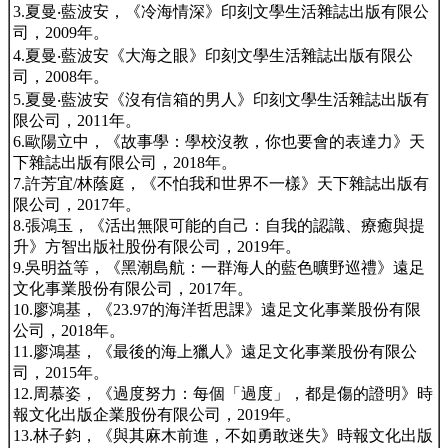
3.夏曼‧藍波安，《冷海情深》印刻文學生活雜誌出版有限公
司，2009年。
4.夏曼‧藍波安《大海之眼》印刻文學生活雜誌出版有限公
司，2008年。
5.夏曼‧藍波安《沒有信箱的男人》印刻文學生活雜誌出版有
限公司，2011年。
6.歐陽立中，《故事學：學校沒教，你也要會的表達力》天
下雜誌出版有限公司，2018年。
7.許芳宜/林蔭庭，《不怕我和世界不一樣》天下雜誌出版有
限公司，2017年。
8.張鴻玉，《活出無限可能的自己：自我的認識、療癒與提
升》方智出版社股份有限公司，2019年。
9.吳明益等，《黑潮島航：一群海人的藍色曠野巡禮》遠足
文化事業股份有限公司，2017年。
10.廖鴻基，《23.97的海洋哲思課》遠足文化事業股份有限
公司，2018年。
11.廖鴻基，《最後的海上獵人》遠足文化事業股份有限公
司，2015年。
12.周慕姿，《過度努力：每個「過度」，都是傷的證明》時
報文化出版企業股份有限公司，2019年。
13.林子鈞，《與其麻木前進，不如勇敢迷失》時報文化出版