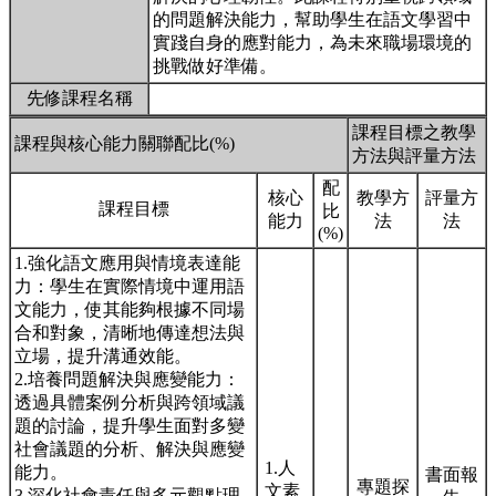
的問題解決能力，幫助學生在語文學習中
實踐自身的應對能力，為未來職場環境的
挑戰做好準備。
先修課程名稱
課程目標之教學
課程與核心能力關聯配比(%)
方法與評量方法
配
核心
教學方
評量方
課程目標
比
能力
法
法
(%)
1.強化語文應用與情境表達能
力：學生在實際情境中運用語
文能力，使其能夠根據不同場
合和對象，清晰地傳達想法與
立場，提升溝通效能。
2.培養問題解決與應變能力：
透過具體案例分析與跨領域議
題的討論，提升學生面對多變
社會議題的分析、解決與應變
1.人
能力。
書面報
專題探
文素
3.深化社會責任與多元觀點理