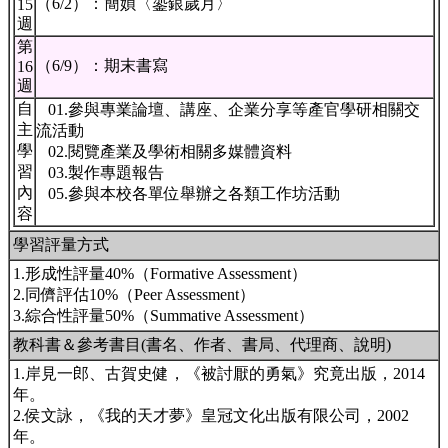
（6/2）：簡媜〈鎏銀歲月〉
15
週
第
（6/9）：期末書寫
16
週
自
01.參與專業論壇、講座、企業分享等產官學研相關交
主
流活動
學
02.閱覽產業及學術相關多媒體資料
習
03.製作專題報告
內
05.參與本校各單位舉辦之各類工作坊活動
容
學習評量方式
1.形成性評量40%（Formative Assessment）
2.同儕評估10%（Peer Assessment）
3.綜合性評量50%（Summative Assessment）
教科書＆參考書目(書名、作者、書局、代理商、說明)
1.岸見一郎、古賀史健，《被討厭的勇氣》究竟出版，2014
年。
2.侯文詠，《我的天才夢》皇冠文化出版有限公司，2002
年。