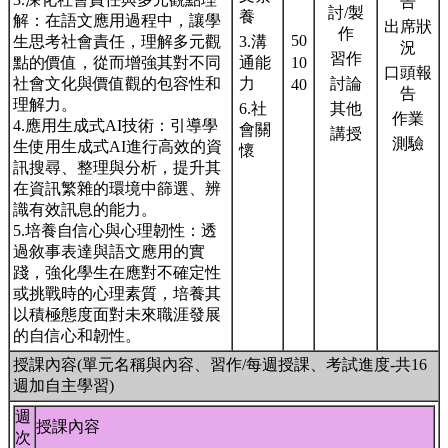
告
討/製
養
解：在語文應用過程中，讓學
出席狀
作
50
生思考社會責任，理解多元觀
3.溝
況
習作
點的價值，從而增強其對不同
通能
10
口頭報
社會文化與價值觀的包容性和
力
討論
40
告
理解力。
6.社
其他
作業
4.應用生成式AI技術：引導學
會關
講授
測驗
生使用生成式AI進行高效的資
懷
訊搜尋、整理與分析，提升其
在資訊繁雜的環境中篩選、辨
識有效訊息的能力。
5.培養自信心與心理韌性：透
過敘事表達與語文應用的實
踐，強化學生在應對不確定性
或挑戰時的心理素質，培養其
以積極態度面對未來職涯發展
的自信心和韌性。
授課內容(單元名稱與內容、習作/每週授課、考試進度-共16
週加自主學習)
週
授課內容
次