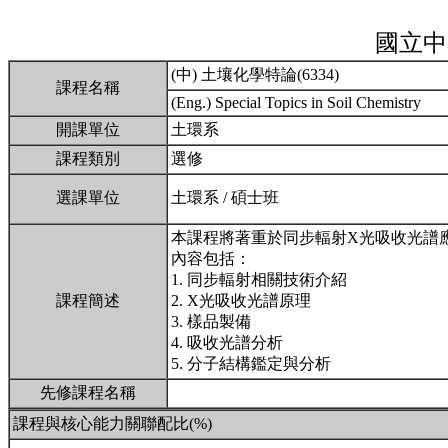
國立中
(中) 土壤化學特論(6334)
課程名稱
(Eng.) Special Topics in Soil Chemistry
開課單位
土環系
課程類別
選修
選課單位
土環系 / 碩士班
本課程將著重於同步輻射X光吸收光譜
內容包括：
1. 同步輻射相關技術介紹
課程簡述
2. X光吸收光譜原理
3. 樣品製備
4. 吸收光譜分析
5. 分子結構鑑定與分析
先修課程名稱
課程與核心能力關聯配比(%)