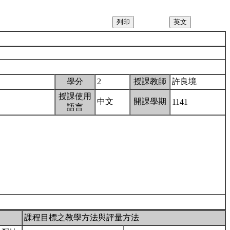
學分
2
授課教師
許良境
授課使用
中文
開課學期
1141
語言
課程目標之教學方法與評量方法