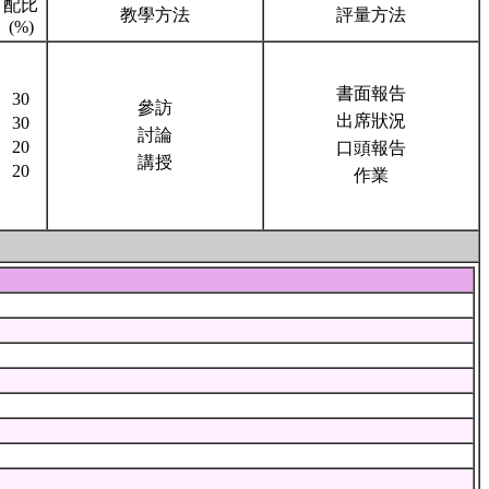
配比
教學方法
評量方法
(%)
書面報告
30
參訪
出席狀況
30
討論
20
口頭報告
講授
20
作業