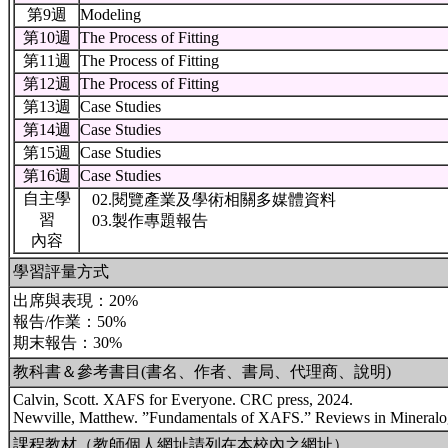
第9週
Modeling
第10週
The Process of Fitting
第11週
The Process of Fitting
第12週
The Process of Fitting
第13週
Case Studies
第14週
Case Studies
第15週
Case Studies
第16週
Case Studies
自主學
02.閱覽產業及學術相關多媒體資料
習
03.製作專題報告
內容
學習評量方式
出席與表現：20%
報告/作業：50%
期末報告：30%
教科書＆參考書目(書名、作者、書局、代理商、說明)
Calvin, Scott. XAFS for Everyone. CRC press, 2024.
Newville, Matthew. ”Fundamentals of XAFS.” Reviews in Mineralog
課程教材（教師個人網址請列在本校內之網址）