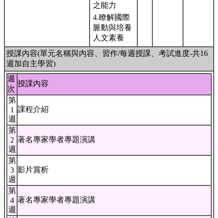
之能力
4.瞭解國際
脈動與培養
人文素養
授課內容(單元名稱與內容、習作/每週授課、考試進度-共16
週加自主學習)
週
授課內容
次
第
課程介紹
1
週
第
著名專家學者專題演講
2
週
第
影片賞析
3
週
第
著名專家學者專題演講
4
週