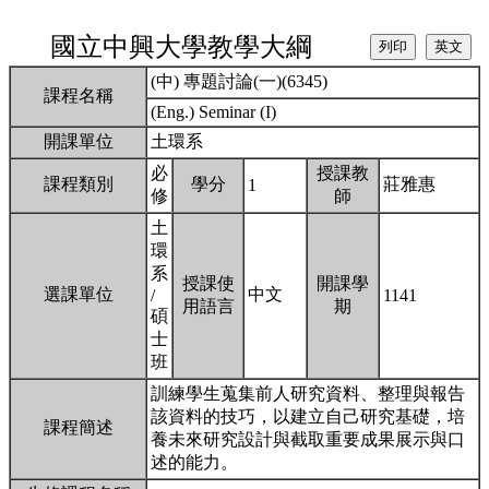
國立中興大學教學大綱
(中) 專題討論(一)(6345)
課程名稱
(Eng.) Seminar (I)
開課單位
土環系
必
授課教
課程類別
學分
莊雅惠
1
修
師
土
環
系
授課使
開課學
選課單位
中文
/
1141
用語言
期
碩
士
班
訓練學生蒐集前人研究資料、整理與報告
該資料的技巧，以建立自己研究基礎，培
課程簡述
養未來研究設計與截取重要成果展示與口
述的能力。