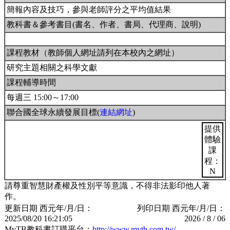
簡報內容及技巧，參與老師評分之平均值結果
教科書＆參考書目(書名、作者、書局、代理商、說明)
課程教材（教師個人網址請列在本校內之網址）
研究主題相關之科學文獻
課程輔導時間
每週三 15:00～17:00
聯合國全球永續發展目標(
連結網址
)
提供
體驗
課
程：
N
請尊重智慧財產權及性別平等意識，不得非法影印他人著
作。
更新日期 西元年/月/日：
列印日期 西元年/月/日：
2025/08/20 16:21:05
2026 / 8 / 06
MyTB教科書訂購平台：
http://www.mytb.com.tw/