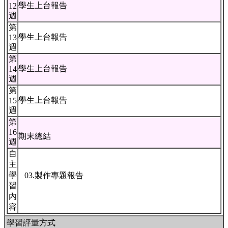
學生上台報告
12
週
第
學生上台報告
13
週
第
學生上台報告
14
週
第
學生上台報告
15
週
第
16
期末總結
週
自
主
學
03.製作專題報告
習
內
容
學習評量方式