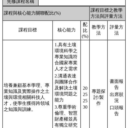
先修課程名稱
課程目標之教學
課程與核心能力關聯配比(%)
方法與評量方法
配
教學方
評量方
課程目標
核心能力
比
法
法
(%)
1.具有土壤
環境科學之
專業知識符
合國家專業
人才之需求
2.溝通表達
書面報
與團隊合作
培養兼顧基本學理、專
告
及解決土壤
20
業知識及實際操作之土
專題探
環境問題之
25
出席狀
壤與環境相關科技人
討/製
能力
況
25
才，使學生獲得跨領域
作
3.尊重學術
30
口頭報
之知識與訓練。
倫理、智慧
告
財產權並具
有獨立研究