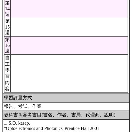
第
14
週
第
15
週
第
16
週
自
主
學
習
內
容
學習評量方式
報告、考試、作業
教科書＆參考書目(書名、作者、書局、代理商、說明)
1. S.O. kasap.
“Optoelectronics and Photonics”Prentice Hall 2001