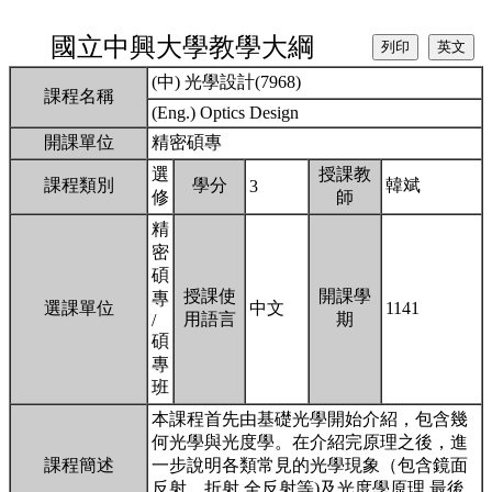
國立中興大學教學大綱
(中) 光學設計(7968)
課程名稱
(Eng.) Optics Design
開課單位
精密碩專
選
授課教
課程類別
學分
韓斌
3
修
師
精
密
碩
授課使
開課學
專
選課單位
中文
1141
用語言
期
/
碩
專
班
本課程首先由基礎光學開始介紹，包含幾
何光學與光度學。在介紹完原理之後，進
課程簡述
一步說明各類常見的光學現象（包含鏡面
反射，折射 全反射等)及光度學原理,最後