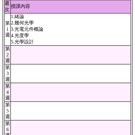
週
授課內容
次
1.緒論
2.幾何光學
第
1
3.光電元件概論
週
4.光度學
5.光學設計
第
2
週
第
3
週
第
4
週
第
5
週
第
6