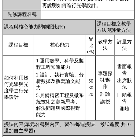
再說明如何進行光學設計。
先修課程名稱
課程目標之教學
課程與核心能力關聯配比(%)
方法與評量方法
配
教學方
評量方
課程目標
核心能力
比
法
法
(%)
1.運用數學、科學及製
書面報
程工程知識能力
告
專題探
2.設計、執行實驗、分
如何利用幾
討/製
出席狀
50
析數據及撰寫論文能
何光學與光
作
況
力
30
度學進行光
討論
20
口頭報
5.具備精密工程及微系
學設計
告
統技術之創新思考、
講授
解決問題與國際視野
測驗
能力
授課內容(單元名稱與內容、習作/每週授課、考試進度-共16
週加自主學習)