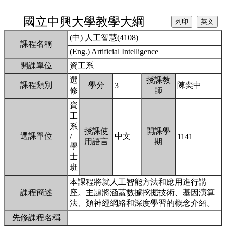
國立中興大學教學大綱
(中) 人工智慧(4108)
課程名稱
(Eng.) Artificial Intelligence
開課單位
資工系
選
授課教
課程類別
學分
陳奕中
3
修
師
資
工
系
授課使
開課學
選課單位
中文
/
1141
用語言
期
學
士
班
本課程將就人工智能方法和應用進行講
課程簡述
座。主題將涵蓋數據挖掘技術、基因演算
法、類神經網絡和深度學習的概念介紹。
先修課程名稱