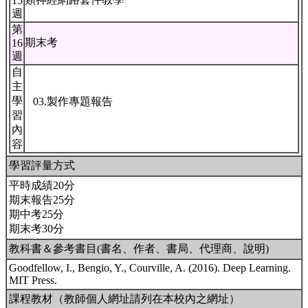
15
週
第
期末考
16
週
自
主
學
03.製作專題報告
習
內
容
學習評量方式
平時成績20分
期末報告25分
期中考25分
期末考30分
教科書＆參考書目(書名、作者、書局、代理商、說明)
Goodfellow, I., Bengio, Y., Courville, A. (2016). Deep Learning.
MIT Press.
課程教材（教師個人網址請列在本校內之網址）