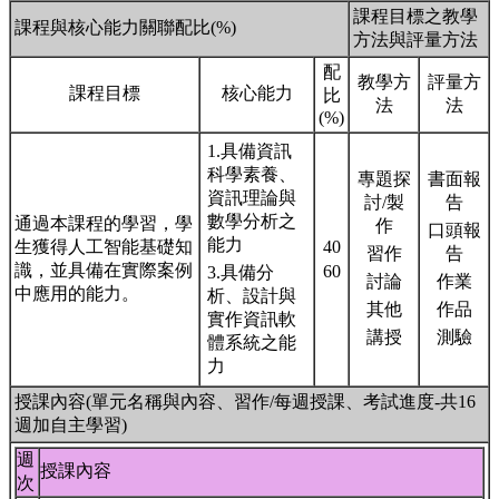
課程目標之教學
課程與核心能力關聯配比(%)
方法與評量方法
配
教學方
評量方
課程目標
核心能力
比
法
法
(%)
1.具備資訊
科學素養、
專題探
書面報
資訊理論與
討/製
告
數學分析之
通過本課程的學習，學
作
口頭報
能力
生獲得人工智能基礎知
40
習作
告
識，並具備在實際案例
60
3.具備分
討論
作業
中應用的能力。
析、設計與
其他
作品
實作資訊軟
講授
測驗
體系統之能
力
授課內容(單元名稱與內容、習作/每週授課、考試進度-共16
週加自主學習)
週
授課內容
次