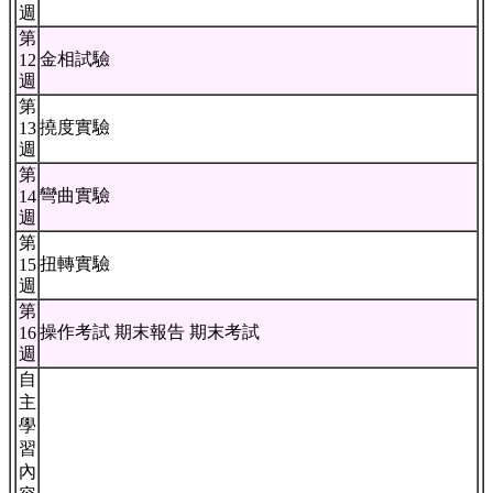
週
第
金相試驗
12
週
第
撓度實驗
13
週
第
彎曲實驗
14
週
第
扭轉實驗
15
週
第
操作考試 期末報告 期末考試
16
週
自
主
學
習
內