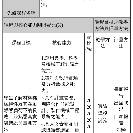
法。
先修課程名稱
課程目標之教學
課程與核心能力關聯配比(%)
方法與評量方法
配
教學方
評量方
課程目標
核心能力
比
法
法
(%)
1.運用數學、科學
及機械工程知識之
能力。
2.設計與執行實驗
及分析數據之能
書面報
力。
告
學生了解材料機
3.具有計畫管理、
20
出席狀
械特性及其在動
團隊合作並能設
實習
20
況
靜態負荷下的反
計、製作機械工程
講授
20
應，並熟悉其實
系統之能力。
口頭報
20
討論
驗架設與量測方
告
4.具人文素養並能
20
法
認識時事議題、瞭
測驗