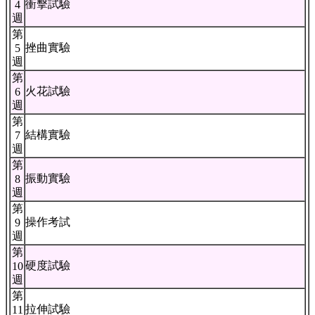
衝擊試驗
4
週
第
挫曲實驗
5
週
第
火花試驗
6
週
第
結構實驗
7
週
第
振動實驗
8
週
第
操作考試
9
週
第
硬度試驗
10
週
第
拉伸試驗
11