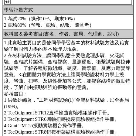
容
學習評量方式
1.考試20%（操作10%、期末10%）
2.實驗80%（預報、實驗、結報、隨堂考）
教科書＆參考書目(書名、作者、書局、代理商、說明)
1.此實驗主要目的是使同學學習基本的材料試驗方法及藉實
驗了解固體力學的基本原理與現象。
2.在材料試驗方法上讓同學熟悉主要熱處理步驟、火花試
驗、金相試片製備、金相觀察、量測硬度、衝擊試驗與拉伸
試驗等，了解各種顯微組織、硬度、衝擊值、及應力應變等
意義。3.在固體力學實驗方法上讓同學驗證材料力學上撓
度、彎曲、扭轉、及線性疊加等公式，並觀察結構的振動特
徵，了解自由振動與強迫振動等的意義。
參考書目：
1.洪敏雄編著，”工程材料試驗(1)”金屬材料試驗，民全書局
(1999)。
2.TecQuipment STR12直桿挫曲實驗模組操作手冊。
3.TecQuipment STR6圓軸扭轉撓度實驗模組操作手冊。
4.Gunt TM155振動實驗機台操作手冊。
5.TecQuipment STR8銷接桁架結構實驗模組操作手冊。