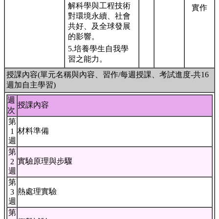
解科學與工程技術
實作
對環境永續、社會
共好、及全球發展
的影響。
5.培養學生自我學
習之能力。
授課內容(單元名稱與內容、習作/每週授課、考試進度-共16
週加自主學習)
週
授課內容
次
第
材料準備
1
週
第
實驗原理與步驟
2
週
第
熱處理實驗
3
週
第