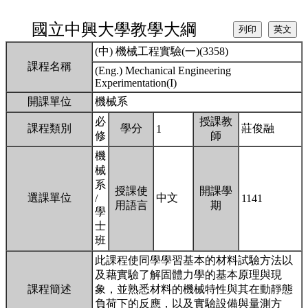
國立中興大學教學大綱
(中) 機械工程實驗(一)(3358)
課程名稱
(Eng.) Mechanical Engineering
Experimentation(I)
開課單位
機械系
必
授課教
課程類別
學分
莊俊融
1
修
師
機
械
系
授課使
開課學
選課單位
中文
/
1141
用語言
期
學
士
班
此課程使同學學習基本的材料試驗方法以
及藉實驗了解固體力學的基本原理與現
課程簡述
象，並熟悉材料的機械特性與其在動靜態
負荷下的反應，以及實驗設備與量測方