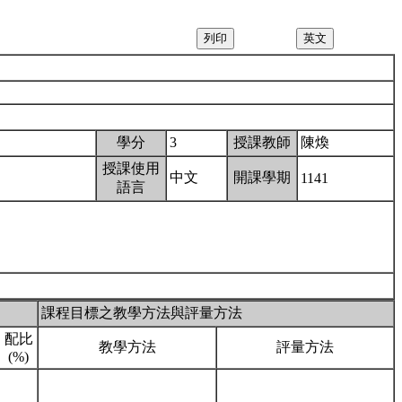
學分
3
授課教師
陳煥
授課使用
中文
開課學期
1141
語言
課程目標之教學方法與評量方法
配比
教學方法
評量方法
(%)