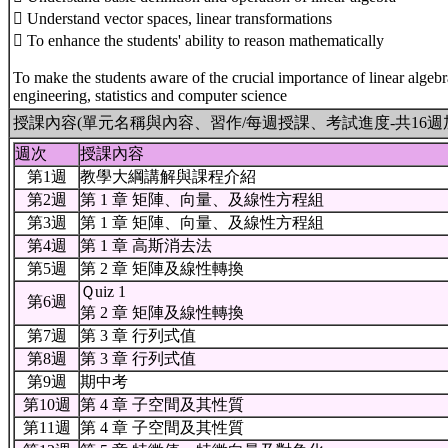
 Understand vector spaces, linear transformations
 To enhance the students' ability to reason mathematically
To make the students aware of the crucial importance of linear algebr
engineering, statistics and computer science
授課內容(單元名稱與內容、習作/每週授課、考試進度-共16週
週次
授課內容
第1週
教學大綱講解與課程介紹
第2週
第 1 章 矩陣、向量、及線性方程組
第3週
第 1 章 矩陣、向量、及線性方程組
第4週
第 1 章 高斯消去法
第5週
第 2 章 矩陣及線性轉換
Ｑuiz 1
第6週
第 2 章 矩陣及線性轉換
第7週
第 3 章 行列式值
第8週
第 3 章 行列式值
第9週
期中考
第10週
第 4 章 子空間及其性質
第11週
第 4 章 子空間及其性質