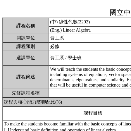
國立中
(中) 線性代數(2292)
課程名稱
(Eng.) Linear Algebra
開課單位
資工系
課程類別
必修
選課單位
資工系 / 學士班
We will teach the students the basic concepts
including systems of equations, vector space
課程簡述
determinants, eigenvalues, and similarity. E
that will be useful in computer science and o
先修課程名稱
課程與核心能力關聯配比(%)
課程目標
To make the students become familiar with the basic concepts of line
 Understand basic definition and operation of linear algebra