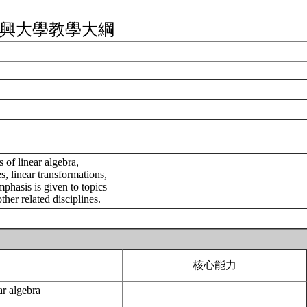
興大學教學大綱
 of linear algebra,
s, linear transformations,
mphasis is given to topics
ther related disciplines.
核心能力
ar algebra