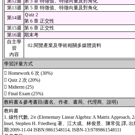
第12週
第 5 章 特徵值、特徵向量及對角化
第13週
第 5 章 特徵值、特徵向量及對角化
Ｑuiz 2
第14週
第 6 章 正交性
第15週
第 6 章 正交性
第16週
期末考
自主學
02.閱覽產業及學術相關多媒體資料
習
內容
學習評量方式
 Homework 6 次 (30%)
 Quiz 2 次 (20%)
 Midterm (25)
 Final Exam (25%)
教科書＆參考書目(書名、作者、書局、代理商、說明)
教科書
1. 線性代數, 2/e (Elementary Linear Algebra: A Matrix Approach, 2/
Insel, Stephen H. Friedberg 著、江大成、林俊昱、陳常侃 
期:2009-11-04 ISBN:9861548114, ISBN-13:9789861548111