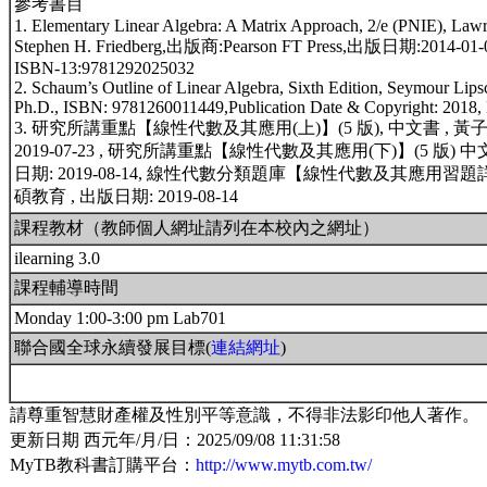
參考書目
1. Elementary Linear Algebra: A Matrix Approach, 2/e (PNIE), Lawre
Stephen H. Friedberg,出版商:Pearson FT Press,出版日期:2014-01-
ISBN-13:9781292025032
2. Schaum’s Outline of Linear Algebra, Sixth Edition, Seymour Lip
Ph.D., ISBN: 9781260011449,Publication Date & Copyright: 2018,
3. 研究所講重點【線性代數及其應用(上)】(5 版), 中文書 , 黃子
2019-07-23 , 研究所講重點【線性代數及其應用(下)】(5 版) 中文
日期: 2019-08-14, 線性代數分類題庫【線性代數及其應用習題詳解】
碩教育 , 出版日期: 2019-08-14
課程教材（教師個人網址請列在本校內之網址）
ilearning 3.0
課程輔導時間
Monday 1:00-3:00 pm Lab701
聯合國全球永續發展目標(
連結網址
)
請尊重智慧財產權及性別平等意識，不得非法影印他人著作。
更新日期 西元年/月/日：2025/09/08 11:31:58
MyTB教科書訂購平台：
http://www.mytb.com.tw/