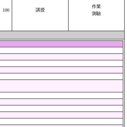
作業
講授
100
測驗