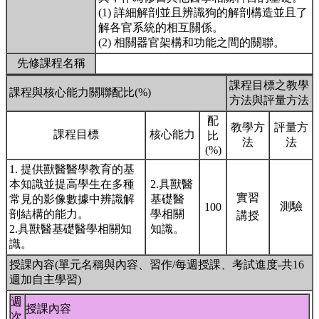
(1) 詳細解剖並且辨識狗的解剖構造並且了
解各官系統的相互關係。
(2) 相關器官架構和功能之間的關聯。
先修課程名稱
課程目標之教學
課程與核心能力關聯配比(%)
方法與評量方法
配
教學方
評量方
課程目標
核心能力
比
法
法
(%)
1. 提供獸醫醫學教育的基
本知識並提高學生在多種
2.具獸醫
實習
常見的影像數據中辨識解
基礎醫
測驗
100
剖結構的能力。
學相關
講授
2.具獸醫基礎醫學相關知
知識。
識。
授課內容(單元名稱與內容、習作/每週授課、考試進度-共16
週加自主學習)
週
授課內容
次