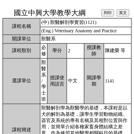
國立中興大學教學大綱
(中) 獸醫解剖學實習(1121)
課程名稱
(Eng.) Veterinary Anatomy and Practice
開課單位
獸醫系
必
授課教
課程類別
學分
陳建榮 等
2
修
師
獸
醫
系
授課使
開課學
選課單位
中文
/
1141
用語言
期
學
士
班
獸醫解剖學為獸醫學的基礎，本課程是以
犬的解剖為基礎，讓學生學習動物組織、
器官及系統的專有名稱及其相對位置與作
用，並簡單介紹各種家畜身體結構之差
課程簡述
異，作為修習其他醫學相關科目的基礎。