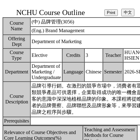
NCHU Course Outline
(中) 品牌管理(3056)
Course
Name
(Eng.) Brand Management
Offering
Department of Marketing
Dept
Course
HUAN
Elective
Credits
3
Teacher
Type
HSIEN
Department of
Department
Marketing /
Language
Chinese
Semester
2026-
Undergraduate
品牌引導行銷。在激烈的競爭市場中，消費者有
類競爭產品可供選擇，企業取得成功的唯一機會
Course
客的意識中深深地植根品牌的印象。本課程將從
Description
者的品牌覺察、品牌聯想及品牌形象等，來學習
品牌之程序與步驟。
Prerequisites
Teaching and Assessment
Relevance of Course Objectives and
Methods for Course
Core Learning Outcomes(%)