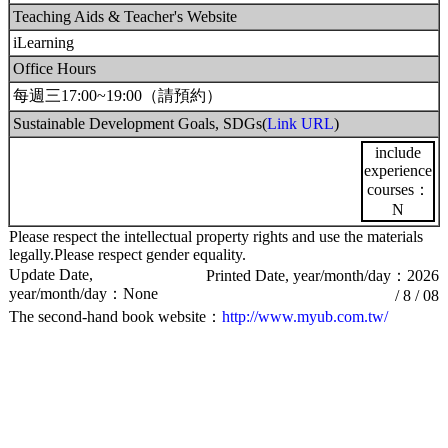
Teaching Aids & Teacher's Website
iLearning
Office Hours
每週三17:00~19:00（請預約）
Sustainable Development Goals, SDGs(
Link URL
)
include
experience
courses：
N
Please respect the intellectual property rights and use the materials
legally.Please respect gender equality.
Update Date,
Printed Date, year/month/day：2026
year/month/day：None
/ 8 / 08
The second-hand book website：
http://www.myub.com.tw/