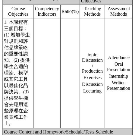
Objectives
Course
Competency
Teaching
Assessment
Ratio(%)
Objectives
Indicators
Methods
Methods
1. 本課程有
三個目標：
(1) 增加學生
對規劃和評
估品牌策略
的重要性認
topic
Attendance
知。(2) 提供
Discussion
Oral
/
學生合適的
Presentation
Production
理論、模型
Internship
Exercises
或其它工具
Written
Discussion
以最佳化品
Presentation
Lecturing
牌決策。(3)
提供學生機
會去應用這
些原理在企
業實務工作
上。
Course Content and Homework/Schedule/Tests Schedule