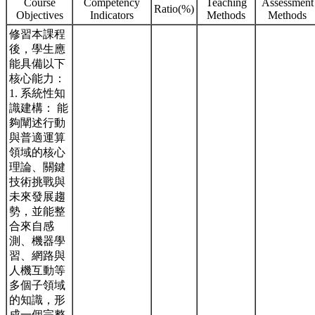
Course
Competency
Teaching
Assessment
Ratio(%)
Objectives
Indicators
Methods
Methods
修習本課程
後，學生應
能具備以下
核心能力：
1. 系統性知
識建構： 能
夠闡述行動
與普適運算
領域的核心
理論、關鍵
技術挑戰與
未來發展趨
勢，並能整
合來自感
測、機器學
習、網路與
人機互動等
多個子領域
的知識，形
成一個完整