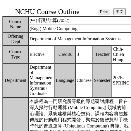
NCHU Course Outline
(中) 行動計算(7052)
Course
Name
(Eng.) Mobile Computing
Offering
Department of Management Information Systems
Dept
Chih-
Course
Elective
Credits
3
Teacher
Chieh
Type
Hung
Department
of
Management
2026-
Department
Language
Chinese
Semester
Information
SPRING
Systems /
Graduate
本課程為一門研究所等級的專題研討課程，旨在
深入探討行動運算 (Mobile Computing) 領域的前
沿理論、系統建構與核心技術。課程內容將超越
傳統的行動應用程式開發，聚焦於後智慧型手機
時代的普適運算 (Ubiquitous Computing) 典範。我