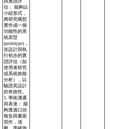
與實證評
估： 能夠以
小組形式，
將研究構想
實作成一個
功能性的系
統原型
(prototype)，
並設計與執
行初步的實
證評估（如
使用者研究
或系統效能
分析），以
驗證其設計
的有效性。
5. 學術溝通
與表達： 能
夠透過口頭
報告與書面
寫作，清
晰、準確地