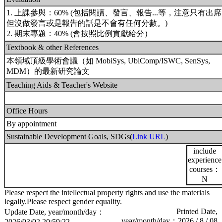
1. 上課參與：60% (包括閱讀、發言、報告...等，注意只有出席
但沒做發言或是報告的話是不會有任何分數。)
2. 期末專題：40% (會按照比例貢獻給分）
Textbook & other References
本領域頂級學術會議（如 MobiSys, UbiComp/ISWC, SenSys,
MDM）的最新研究論文
Teaching Aids & Teacher's Website
Office Hours
By appointment
Sustainable Development Goals, SDGs(
Link URL
)
include
experience
courses：
N
Please respect the intellectual property rights and use the materials
legally.Please respect gender equality.
Printed Date,
Update Date, year/month/day：
year/month/day：2026 / 8 / 08
2026/03/02 20:59:22