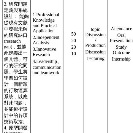
3. 研究問題
定義與系統
1.Professional
設計： 能夠
Knowledge
從現有文獻
and Practical
Attendance
中發掘未解
topic
Application
50
Discussion
的研究缺口
Oral
2.Independent
/
20
Presentation
(research
Analysis
Production
gap)，並據
20
Study
3.Innovative
Discussion
Outcome
此定義出一
10
Research
Lecturing
Internship
個具體、可
4.Leadership、
行的研究問
communication
題。學生將
and teamwork
學習如何設
計一個新穎
的行動運算
系統，以應
對此問題，
並能權衡設
計中的各項
技術取捨。
4. 原型開發