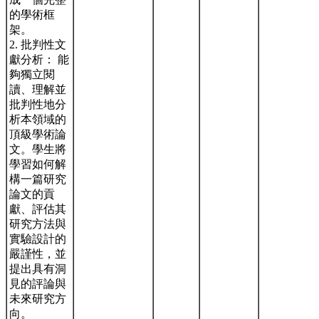
的學術框
架。
2. 批判性文
獻分析： 能
夠獨立閱
讀、理解並
批判性地分
析本領域的
頂級學術論
文。學生將
學習如何解
構一篇研究
論文的貢
獻、評估其
研究方法與
實驗設計的
嚴謹性，並
提出具有洞
見的評論與
未來研究方
向。