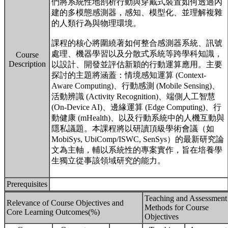
們將系統性地剖析行動與穿戴式裝置如何透過內
建的多模態感測器，感知、模型化、並理解複雜
的人類行為與物理環境。
課程的核心將圍繞著如何整合感測器系統、訊號
處理、機器學習以及分散式系統等跨學科知識，
Course
Description
以設計、開發並評估新穎的行動運算應用。主要
探討的主題將涵蓋：情境感知運算 (Context-
Aware Computing)、行動感測 (Mobile Sensing)、
活動辨識 (Activity Recognition)、端側人工智慧
(On-Device AI)、邊緣運算 (Edge Computing)、行
動健康 (mHealth)、以及行動系統中的人機互動與
隱私議題。本課程將以研讀頂級學術會議（如
MobiSys, UbiComp/ISWC, SenSys）的最新研究論
文為主軸，輔以系統性的專案實作，旨在培養學
生獨立從事該領域研究的能力。
Prerequisites
Teaching and Assessment
Relevance of Course Objectives and
Methods for Course
Core Learning Outcomes(%)
Objectives