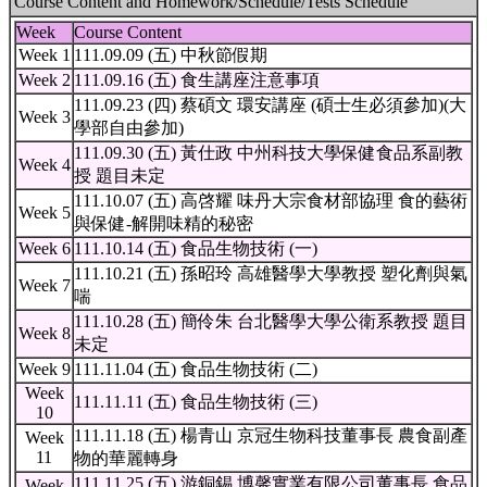
Course Content and Homework/Schedule/Tests Schedule
Week
Course Content
Week 1
111.09.09 (五) 中秋節假期
Week 2
111.09.16 (五) 食生講座注意事項
111.09.23 (四) 蔡碩文 環安講座 (碩士生必須參加)(大
Week 3
學部自由參加)
111.09.30 (五) 黃仕政 中州科技大學保健食品系副教
Week 4
授 題目未定
111.10.07 (五) 高啓耀 味丹大宗食材部協理 食的藝術
Week 5
與保健-解開味精的秘密
Week 6
111.10.14 (五) 食品生物技術 (一)
111.10.21 (五) 孫昭玲 高雄醫學大學教授 塑化劑與氣
Week 7
喘
111.10.28 (五) 簡伶朱 台北醫學大學公衛系教授 題目
Week 8
未定
Week 9
111.11.04 (五) 食品生物技術 (二)
Week
111.11.11 (五) 食品生物技術 (三)
10
111.11.18 (五) 楊青山 京冠生物科技董事長 農食副產
Week
11
物的華麗轉身
111.11.25 (五) 游銅錫 博馨實業有限公司董事長 食品
Week