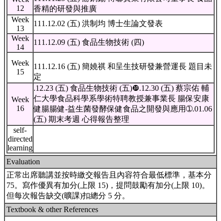
12
香精的研發與推廣
Week
111.12.02 (五) 洪制均 博士生論文發表
13
Week
111.12.09 (五) 食品生物技術 (四)
14
Week
111.12.16 (五) 簡嬈祺 和呈生技研發兼營運長 題目未
15
定
.12.23 (五) 食品生物技術 (五)❿.12.30 (五) 蔡宗佑 輔
仁大學食品科學系學術特聘教授兼事業長 腸保安康
Week
16
健腸腸健-益生菌發酵保健食品之開發與應用➀.01.06
(五) 期末考週 心得報告整理
self-
directed
learning
Evaluation
正常出席聽講並按時繳交報告且內容符合最低標準，基本分
75。寫作優異有加分(上限 15)，提問鼓勵有加分(上限 10)。
但每次報告缺交(曠課)扣總分 5 分。
Textbook & other References