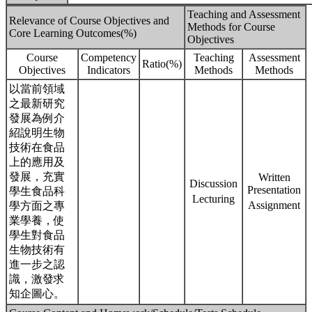
Teaching and Assessment
Relevance of Course Objectives and
Methods for Course
Core Learning Outcomes(%)
Objectives
Course
Competency
Teaching
Assessment
Ratio(%)
Objectives
Indicators
Methods
Methods
以當前領域
之最新研究
發展為例介
紹說明生物
技術在食品
上的應用及
發展，充實
Written
Discussion
Presentation
學生食品科
Lecturing
Assignment
學方面之專
業學養，使
學生對食品
生物技術有
進一步之認
識，激發求
知企圖心。