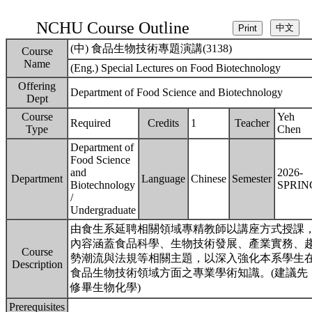
NCHU Course Outline
(中) 食品生物技術專題演講(3138)
Course
Name
(Eng.) Special Lectures on Food Biotechnology
Offering
Department of Food Science and Biotechnology
Dept
Course
Yeh
Required
Credits
1
Teacher
Type
Chen
Department of
Food Science
and
2026-
Department
Language
Chinese
Semester
Biotechnology
SPRIN
/
Undergraduate
由食生系延聘相關領域專精教師以講座方式授課
內容涵蓋食品科學、生物技術發展、產業實務、
Course
勢潮流與法規等相關主題，以深入強化本系學生
Description
食品生物技術領域方面之專業學術知識。(建議先
修畢生物化學)
Prerequisites