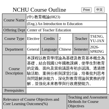
NCHU Course Outline
(中) 教育概論(0823)
Course Name
(Eng.) An Introduction to Education
Offering Dept
Center of Teacher Education
TSENG,
Course Type
Elective
Credits
2
Teacher
YU-JAN
2026-
Department
General
Language
Chinese
Semester
SPRING
本課程以教育學理論為基礎及教育基本概念為
基礎，結合我國12年國教課綱，使學生對教育
的定義、面向及當前議題有初步認識。透過體
Course
Description
驗活動、案例分析與課堂討論，培養批判思考
與問題解決能力，深化對教育理論與實務的理
解，並強化未來教學與行政應變能力。
Prerequisites
Teaching and Assessment
Relevance of Course Objectives and
Methods for Course
Core Learning Outcomes(%)
Objectives