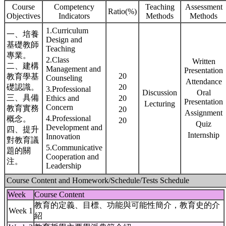
Course
Competency
Teaching
Assessment
Ratio(%)
Objectives
Indicators
Methods
Methods
1.Curriculum
一、培養
Design and
基礎教師
Teaching
專業。
2.Class
Written
二、建構
Management and
Presentation
20
教育學基
Counseling
Attendance
礎認識。
20
3.Professional
Discussion
Oral
三、具備
Ethics and
20
Presentation
Lecturing
Concern
教育實務
20
Assignment
4.Professional
概念。
20
Quiz
Development and
四、提升
Internship
Innovation
對教育議
5.Communicative
題的關
Cooperation and
注。
Leadership
Course Content and Homework/Schedule/Tests Schedule
Week
Course Content
教育的定義、目標、功能與可能性簡介，教育史的介
Week 1
紹