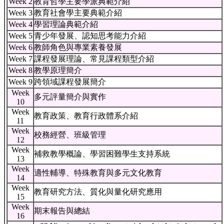
Week 2
教育哲學主要學派典範介紹
Week 3
教育社會學主要典範介紹
Week 4
學習理論典範介紹
Week 5
青少年發展、認知思考能力介紹
Week 6
教師角色與專業素養發展
Week 7
課程發展理論、常見課程類型介紹
Week 8
教學原理簡介
Week 9
跨領域課程發展簡介
Week
多元評量簡介與實作
10
Week
教育政策、教育行政體系介紹
11
Week
校務經營、班級管理
12
Week
補救教學概論、學習困難學生支持系統
13
Week
適性輔導、特殊教育與多元文化教育
14
Week
教育研究方法、質化與量化研究應用
15
Week
期末報告與總結
16