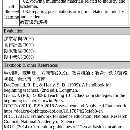
02.Viewing multimedia materials related to industry and
academia.
self-
03.Preparing presentations or reports related to industry
directed
and academia.
learning
教育議題評析
Evaluation
課堂參與(20%)
實作評量(30%)
期末報告(30%)
期中考試(20%)
Textbook & other References
吳明隆、陳明珠、方朝郁(2019)。教育概論：教育理念與實務
初探。台北市：五南。
DacDonald, R. E., & Healy, S. D. (1999). A handbook for
beginning teachers. (2nd ed.). Longman.
Glanz, J. (Ed.). (2009). Teaching 101: Classroom strategies for the
beginning teacher. Corwin Press.
OECD. (2019). PISA 2018 Assessment and Analytical Framework.
https://doi.org/doi:https://doi.org/10.1787/b25efab8-en
NRC. (2012). Framework for science education. National Research
Council, National Academy of Science
MOE. (2014). Curriculum guidelines of 12-year basic education: