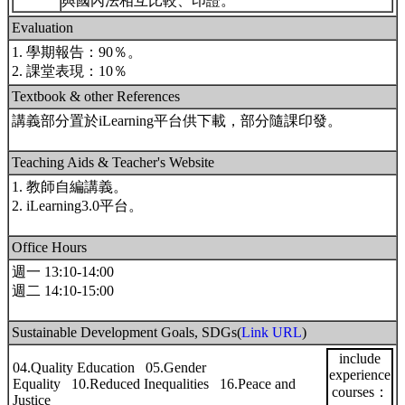
與國內法相互比較、印證。
Evaluation
1. 學期報告：90％。
2. 課堂表現：10％
Textbook & other References
講義部分置於iLearning平台供下載，部分隨課印發。
Teaching Aids & Teacher's Website
1. 教師自編講義。
2. iLearning3.0平台。
Office Hours
週一 13:10-14:00
週二 14:10-15:00
Sustainable Development Goals, SDGs(
Link URL
)
include
04.Quality Education 05.Gender
experience
Equality 10.Reduced Inequalities 16.Peace and
courses：
Justice