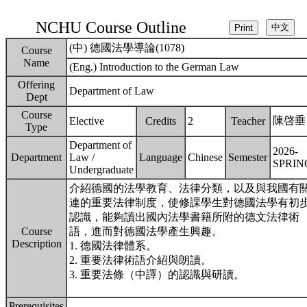
NCHU Course Outline
(中) 德國法學導論(1078)
Course
Name
(Eng.) Introduction to the German Law
Offering
Department of Law
Dept
Course
陳啓垂
Elective
Credits
2
Teacher
Type
Department of
2026-
Department
Law /
Language
Chinese
Semester
SPRIN
Undergraduate
介紹德國的法學教育、法律分類，以及與我國有
連的重要法律制度，使修課學生對德國法學有初
認識，能夠讀出國內法學書籍所附的德文法律術
Course
語，進而對德國法學產生興趣。
Description
1. 德國法律體系。
2. 重要法律術語介紹與朗讀。
3. 重要法條（中譯）的認識與研讀。
Prerequisites