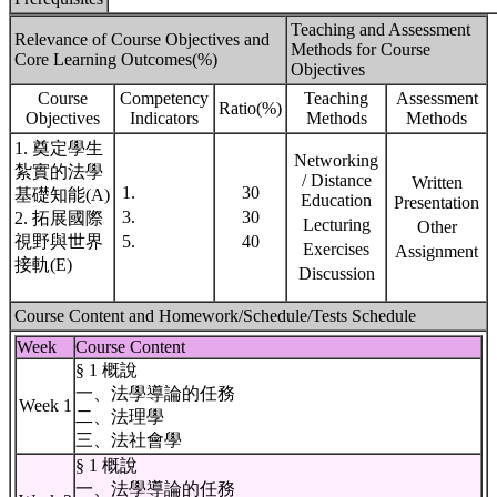
Teaching and Assessment
Relevance of Course Objectives and
Methods for Course
Core Learning Outcomes(%)
Objectives
Course
Competency
Teaching
Assessment
Ratio(%)
Objectives
Indicators
Methods
Methods
1. 奠定學生
Networking
紮實的法學
/ Distance
Written
1.
30
基礎知能(A)
Education
Presentation
3.
30
2. 拓展國際
Lecturing
Other
視野與世界
5.
40
Exercises
Assignment
接軌(E)
Discussion
Course Content and Homework/Schedule/Tests Schedule
Week
Course Content
§ 1 概說
一、法學導論的任務
Week 1
二、法理學
三、法社會學
§ 1 概說
一、法學導論的任務