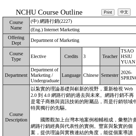
NCHU Course Outline
(中) 網路行銷(2227)
Course
Name
(Eng.) Internet Marketing
Offering
Department of Marketing
Dept
TSAO
Course
Elective
Credits
3
Teacher
HSIU
Type
YUAN
Department of
2026-
Department
Marketing /
Language
Chinese
Semester
SPRIN
Undergraduate
以紮實的理論基礎與嶄新的視野，重新檢視 Web
2.0 到 4.0 網路行銷的過去與未來。網路行銷不再
是電子商務與資訊技術的附屬品，而是行銷領域
特異獨行的先驅。
Course
Description
國際觀加上台灣本地案例相輔相成，彙整許
網路行銷經典與代表性的實例。豐富與紮實的個
案，提供理論與實務連結的角度，能從個案導讀