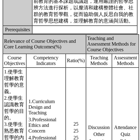
前教育的基本課題或議題，運用嚴謹的哲學思
辨方法進行探析，以釐清和建構整體社會、社
群的教育哲學觀，從而協助個人反思自我的教
育哲學思想建構，並理解教育的意涵與活動。
Prerequisites
Teaching and
Relevance of Course Objectives and
Assessment Methods for
Core Learning Outcomes(%)
Course Objectives
Course
Competency
Teaching
Assessment
Ratio(%)
Objectives
Indicators
Methods
Methods
1.使學生
理解教育
哲學的意
義。
2.使學生
1.Curriculum
認識教育
Design and
哲學的目
Teaching
的。
3.Professional
25
3.使學生
Ethics and
Discussion
Attendance
熟悉教育
Concern
25
Other
Quiz
哲學的內
4.Professional
25