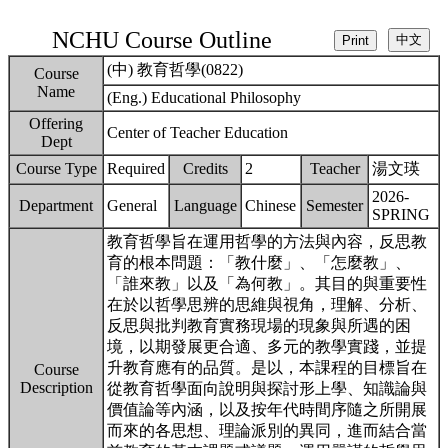
NCHU Course Outline
(中) 教育哲學(0822)
Course
Name
(Eng.) Educational Philosophy
Offering
Center of Teacher Education
Dept
Course Type
Required
Credits
2
Teacher
湯文瑛
2026-
Department
General
Language
Chinese
Semester
SPRING
教育哲學旨在運用哲學的方法與內容，反思教
育的根本問題：「教什麼」、「怎麼教」、
「誰來教」以及「為何教」。其目的與重要性
在於以哲學思辨的思維與視角，理解、分析、
反思與批判教育實務現場的現象與所遇的困
境，以期發展更合適、多元的教學實踐，並提
升教育應有的品質。是以，本課程的目標旨在
Course
Description
從教育哲學面向說明與探討形上學、知識論與
價值論等內涵，以及按年代時間序隨之所開展
而來的各思想、理論派別的異同，進而結合當