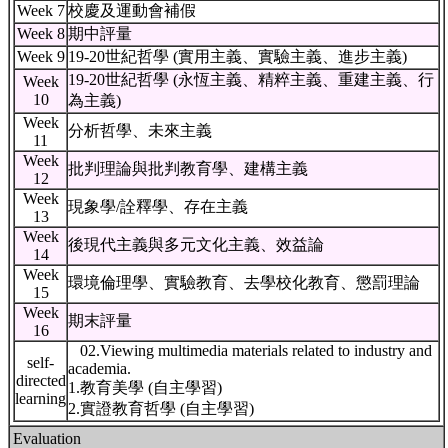
Week 7
校慶及運動會補假
Week 8
期中評量
Week 9
19-20世紀哲學 (實用主義、實驗主義、進步主義)
19-20世紀哲學 (永恆主義、精粹主義、重建主義、行
Week
10
為主義)
Week
分析哲學、未來主義
11
Week
批判理論與批判教育學、建構主義
12
Week
現象學/詮釋學、存在主義
13
Week
後現代主義與多元文化主義、效益論
14
Week
環境倫理學、實驗教育、去學校化教育、懲罰理論
15
Week
期末評量
16
02.Viewing multimedia materials related to industry and
self-
academia.
directed
1.教育美學 (自主學習)
learning
2.實證教育哲學 (自主學習)
Evaluation