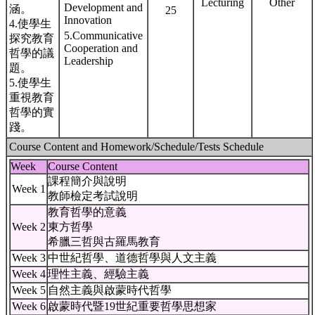
Lecturing
Other
Development and
涵。
25
Innovation
4.使學生
5.Communicative
探究教育
Cooperation and
哲學的議
Leadership
題。
5.使學生
重視教育
哲學的實
踐。
Course Content and Homework/Schedule/Tests Schedule
Week
Course Content
課程簡介與說明
Week 1
教師檢定考試說明
教育哲學的意義
Week 2
東方哲學
希臘三哲與古羅馬教育
Week 3
中世紀哲學、道德哲學與人文主義
Week 4
理性主義、經驗主義
Week 5
自然主義與啟蒙時代哲學
Week 6
啟蒙時代暨19世紀重要哲學思想家