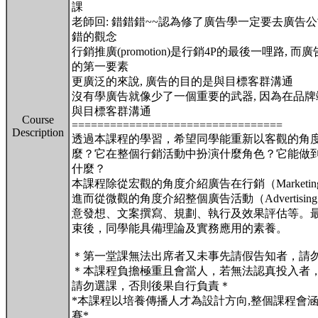
課
老師回: 錯錯錯~~認為修了廣告學一定要去廣告
錯的觀念
行銷推廣(promotion)是行銷4P的最後一哩路, 而廣告
的第一要素
更廣泛的來說, 廣告的目的是與目標客群溝通
沒有學廣告就像少了一個重要的武器, 因為在品
與目標客群溝通
Course
=================================
Description
透過本課程的學習，希望同學能重新以客觀的角
麼？它在整個行銷活動中扮演什麼角色？它能做
什麼？
本課程除從宏觀的角度介紹廣告在行銷（Marketi
進而從微觀的角度介紹整個廣告活動（Advertising C
意發想、文案撰寫、規劃、執行及效果評估等。
束後，同學能具備理論及實務應用的素養。
＊第一堂課無法出席者又未事先請假告知者，請
＊本課程負擔極重且會當人，若無法認真投入者
請勿選課，否則後果自行負責＊
*本課程以培養傳播人才為設計方向,整個課程會
賽*