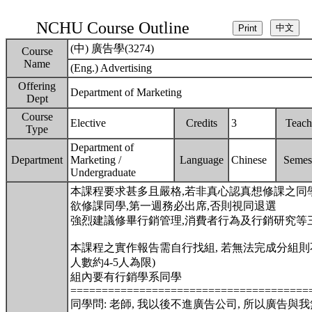
NCHU Course Outline
(中) 廣告學(3274)
Course
Name
(Eng.) Advertising
Offering
Department of Marketing
Dept
Course
Elective
Credits
3
Teach
Type
Department of
Department
Marketing /
Language
Chinese
Semes
Undergraduate
本課程要求甚多且嚴格,若非真心認真想修課之同學
欲修課同學,第一週務必出席,否則視同退選
強烈建議修畢行銷管理,消費者行為及行銷研究等
本課程之實作報告需自行找組, 若無法完成分組則
人數約4-5人為限)
組內要有行銷學系同學
======================================
同學問: 老師, 我以後不進廣告公司, 所以廣告與我