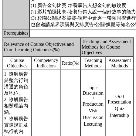
(1) 廣告金句比賽-培養廣告人想金句的敏銳度
(2) 影片拍攝比賽-培養行銷人說一個好故事的能力
(3) 校園公關提案競賽-課程中會逐一帶領同學進
也會邀請業界演講與安排廣告/公關/媒體等知名公
Prerequisites
Teaching and Assessment
Relevance of Course Objectives and
Methods for Course
Core Learning Outcomes(%)
Objectives
Course
Competency
Teaching
Assessment
Ratio(%)
Objectives
Indicators
Methods
Methods
1. 瞭解廣告
於整合行銷
溝通的角色
topic
及地位。
Discussion
Oral
/
2. 瞭解廣告
Presentation
Production
相關理論內
Quiz
Visit
涵。
Internship
Discussion
3. 瞭解廣告
Lecturing
實際規劃及
執行的內