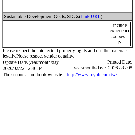
Sustainable Development Goals, SDGs(
Link URL
)
include
experience
courses：
N
Please respect the intellectual property rights and use the materials
legally.Please respect gender equality.
Printed Date,
Update Date, year/month/day：
year/month/day：2026 / 8 / 08
2026/02/22 12:40:34
The second-hand book website：
http://www.myub.com.tw/