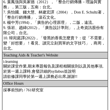
6. 葉鳳強與吳家德（2012），「整合行銷傳播－理論與實
務」，第三版，五南：台北。
7. 吳怡國、錢大慧、林建宏譯（2004），Don E. Schultz著，
「整合行銷傳播」，滾石文化。
8. 楊中芳(1994)，「廣告的心理原理」，二版，遠流。
9. 張岩、趙緯(2012)，「廣告設計準則」，上奇資訊股份有
限公司，台北。
10. 韓宛庭譯(2022)，「發黑的香蕉怎麼賣？：從「不需要」
變「好想要」！看見、讀完立刻買單的文字技巧」，商周，
台北。
Teaching Aids & Teacher's Website
i-learning
關於課堂作業,期末專題報告及課程相關規則以及其他事項,
於第一週上課時,會發詳細的syllabus並說明
請欲修課同學於第一週上課務必出席,謝謝!!
Office Hours
採事前預約 / 761研究室