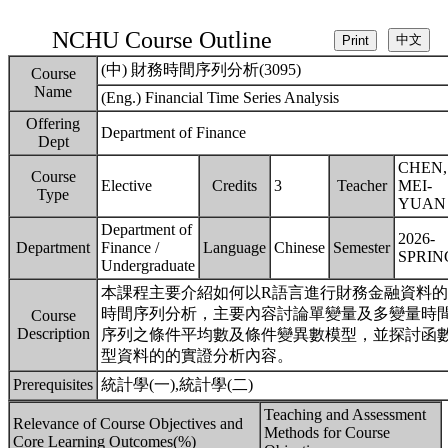
NCHU Course Outline
(中) 財務時間序列分析(3095)
Course
Name
(Eng.) Financial Time Series Analysis
Offering
Department of Finance
Dept
CHEN,
Course
Elective
Credits
3
Teacher
MEI-
Type
YUAN
Department of
2026-
Department
Finance /
Language
Chinese
Semester
SPRIN
Undergraduate
本課程主要介紹如何以R語言進行財務金融資料的
時間序列分析，主要內容討論單變量及多變量時
Course
Description
序列之條件平均數及條件變異數模型，並探討函
型資料的的實證分析內容。
Prerequisites
統計學(一),統計學(二)
Teaching and Assessment
Relevance of Course Objectives and
Methods for Course
Core Learning Outcomes(%)