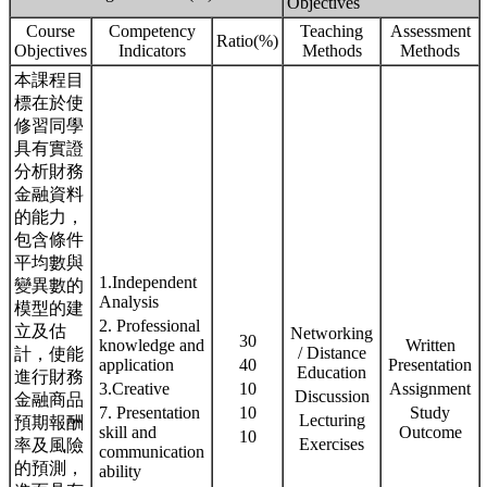
Objectives
Course
Competency
Teaching
Assessment
Ratio(%)
Objectives
Indicators
Methods
Methods
本課程目
標在於使
修習同學
具有實證
分析財務
金融資料
的能力，
包含條件
平均數與
1.Independent
變異數的
Analysis
模型的建
2. Professional
立及估
Networking
30
knowledge and
Written
/ Distance
計，使能
application
40
Presentation
Education
進行財務
3.Creative
10
Assignment
Discussion
金融商品
7. Presentation
10
Study
Lecturing
預期報酬
skill and
Outcome
10
Exercises
率及風險
communication
的預測，
ability