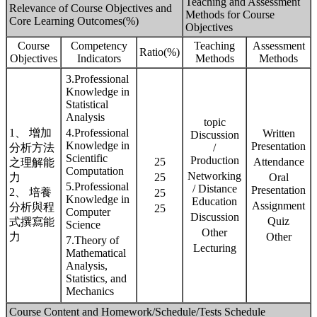
Teaching and Assessment
Relevance of Course Objectives and
Methods for Course
Core Learning Outcomes(%)
Objectives
Course
Competency
Teaching
Assessment
Ratio(%)
Objectives
Indicators
Methods
Methods
3.Professional
Knowledge in
Statistical
Analysis
topic
1、 增加
4.Professional
Written
Discussion
Knowledge in
Presentation
分析方法
/
Scientific
Production
25
Attendance
之理解能
Computation
Networking
力
25
Oral
5.Professional
/ Distance
Presentation
2、 培養
25
Knowledge in
Education
Assignment
分析與程
25
Computer
Discussion
Quiz
式撰寫能
Science
Other
力
Other
7.Theory of
Lecturing
Mathematical
Analysis,
Statistics, and
Mechanics
Course Content and Homework/Schedule/Tests Schedule