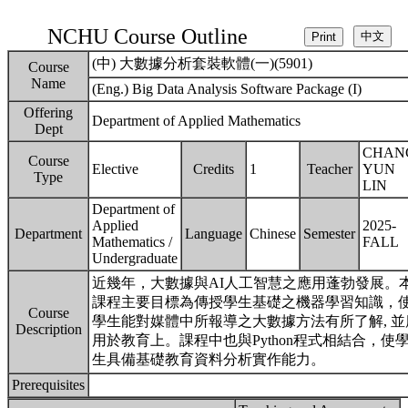
NCHU Course Outline
(中) 大數據分析套裝軟體(一)(5901)
Course
Name
(Eng.) Big Data Analysis Software Package (I)
Offering
Department of Applied Mathematics
Dept
CHAN
Course
Elective
Credits
1
Teacher
YUN
Type
LIN
Department of
Applied
2025-
Department
Language
Chinese
Semester
Mathematics /
FALL
Undergraduate
近幾年，大數據與AI人工智慧之應用蓬勃發展。
課程主要目標為傳授學生基礎之機器學習知識，
Course
學生能對媒體中所報導之大數據方法有所了解, 並
Description
用於教育上。課程中也與Python程式相結合，使
生具備基礎教育資料分析實作能力。
Prerequisites